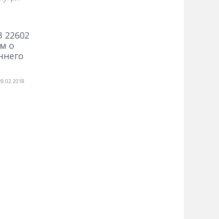
 22602
м о
ннего
28.02.2018