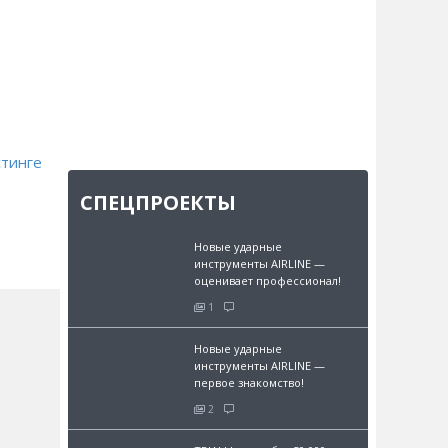
тинге
СПЕЦПРОЕКТЫ
Новые ударные
инструменты AIRLINE —
оценивает профессионал!
1
Новые ударные
инструменты AIRLINE —
первое знакомство!
2