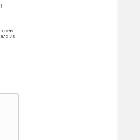
!
 в ней
хало из