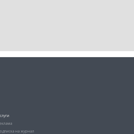
слуги
еклама
одписка на журнал