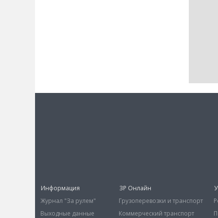
Информация
ЗР Онлайн
У
Журнал "За рулем"
Грузоперевозки и транспорт
Р
Выходные данные
Коммерческий транспорт
П