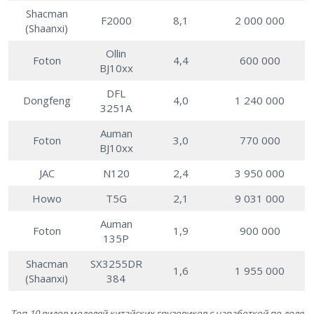
Shacman
F2000
8,1
2 000 000
(Shaanxi)
Ollin
Foton
4,4
600 000
BJ10xx
DFL
Dongfeng
4,0
1 240 000
3251A
Auman
Foton
3,0
770 000
BJ10xx
JAC
N120
2,4
3 950 000
Howo
T5G
2,1
9 031 000
Auman
Foton
1,9
900 000
135P
Shacman
SX3255DR
1,6
1 955 000
(Shaanxi)
384
Топ-10 видов моделей китайских грузовиков с наработкой по доле