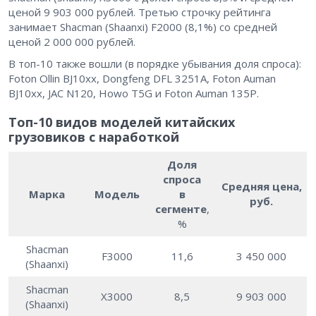
ценой 9 903 000 рублей. Третью строчку рейтинга
занимает Shacman (Shaanxi) F2000 (8,1%) со средней
ценой 2 000 000 рублей.
В топ-10 также вошли (в порядке убывания доля спроса):
Foton Ollin BJ10xx, Dongfeng DFL 3251A, Foton Auman
BJ10xx, JAC N120, Howo T5G и Foton Auman 135P.
Топ-10 видов моделей китайских
грузовиков с наработкой
Доля
спроса
Средняя цена,
Марка
Модель
в
руб.
сегменте
,
%
Shacman
F3000
11,6
3 450 000
(Shaanxi)
Shacman
X3000
8,5
9 903 000
(Shaanxi)