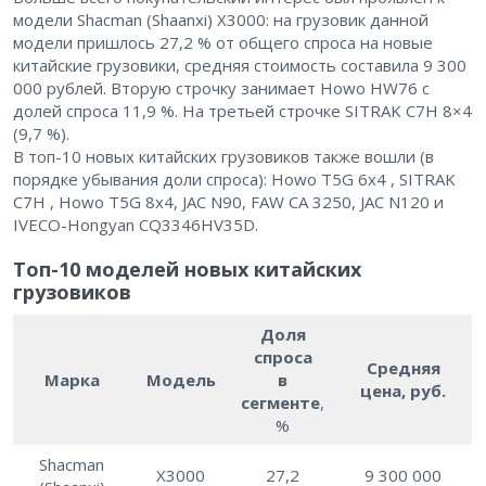
модели Shacman (Shaanxi) Х3000: на грузовик данной
модели пришлось 27,2 % от общего спроса на новые
китайские грузовики, средняя стоимость составила 9 300
000 рублей. Вторую строчку занимает Howo HW76 с
долей спроса 11,9 %. На третьей строчке SITRAK C7H 8×4
(9,7 %).
В топ-10 новых китайских грузовиков также вошли (в
порядке убывания доли спроса): Howo T5G 6х4 , SITRAK
C7H , Howo T5G 8х4, JAC N90, FAW CA 3250, JAC N120 и
IVECO-Hongyan CQ3346HV35D.
Топ-10 моделей новых китайских
грузовиков
Доля
спроса
Средняя
Марка
Модель
в
цена, руб.
сегменте
,
%
Shacman
X3000
27,2
9 300 000