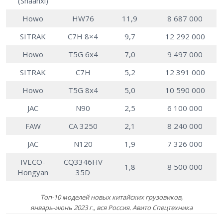
(Shaanxi)
Howo
HW76
11,9
8 687 000
SITRAK
C7H 8×4
9,7
12 292 000
Howo
T5G 6х4
7,0
9 497 000
SITRAK
C7H
5,2
12 391 000
Howo
T5G 8х4
5,0
10 590 000
JAC
N90
2,5
6 100 000
FAW
CA 3250
2,1
8 240 000
JAC
N120
1,9
7 326 000
IVECO-
CQ3346HV
1,8
8 500 000
Hongyan
35D
Топ-10 моделей новых китайских грузовиков,
январь-июнь 2023 г., вся Россия. Авито Спецтехника