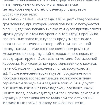
типа, «веерные» стеклоочистители, а также
интегрированную в стекло с электроподогревом
форточку водителя.
ЛиАЗ-4292 от внешней среды защищает катафорезное
грунтование, при котором кузов полностью погружается
в ванны, где разнополярные грунт и кузов притягиваются
друг к другу на атомном уровне. Чтобы грунт проник во
все скрытые полости, в кузовах предусмотрено до 9
тысяч технологических отверстий. При правильной
эксплуатации – а именно своевременном ремонте
механических повреждений лакокрасочного покрытия –
завод гарантирует 12 лет жизни металла без сквозной
коррозии. Это касается как пространственного каркаса,
так и облицовки (подоконного пояса, арок колес и т.
д.). После нанесения грунта кузов просушивается и
проходит процесс герметизации поликомпозитным
герметиком передней и задней масок, юбки и других
внешних панелей. Натяжка подоконного пояса, как и
30 лет назад, происходит путем его нагрева, приварки к
каркасу и разглаживания металла при его остывании.
Из заметных только знатоку ЛиАЗов новшеств –