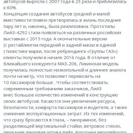
автобусов выросла с 2007 года в 23 раза и приблизилась
к 60%.
Концепция создания автобусов средней и малой
вместимости плавно претворялась в жизнь последние
пару лет и, наконец, была реализована. Прототипы
ЛиАЗ-4292 стали появляться на различных российских
выставках с 2015 года. А окончательные версии
(с рестайлингом передней и задней маски в единой
стилистике марки, после ребрендинга «Группы ГАЗ»)
клиенты получили в начале 2016 года. В отличие от
ближайшего конкурента ­МАЗ-206, Ликинская модель
получилась полностью низкопольной и длиннее аналога
почти на метр, что позволяет перевозить на
10 пассажиров больше . Чтобы соответствовать
современным требованиям заказчиков, ЛиАЗ
внес большое количество изменений в конструкцию
своих автобусов. Касаются они увеличения ресурса,
безопасности, комфорта пассажиров и водителя, а также
снижения эксплуатационных затрат. Из тех изменений,
что сразу бросаются в глаза, – панорамное, без
разделяющей вертикальной стойки, ветровое стекло,
передняя линзовая оптика Hella, форточки европейского