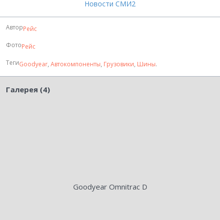
Новости СМИ2
Автор
Рейс
Фото
Рейс
Теги
Goodyear
,
Автокомпоненты
,
Грузовики
,
Шины
.
Галерея (4)
Goodyear Omnitrac D