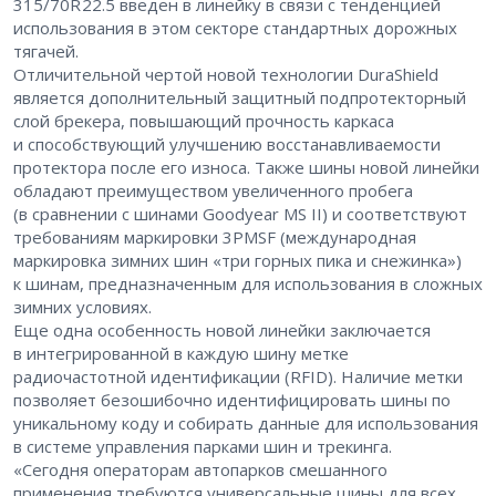
315/70R 22.5 введен в линейку в связи с тенденцией
использования в этом секторе стандартных дорожных
тягачей.
Отличительной чертой новой технологии DuraShield
является дополнительный защитный подпротекторный
слой брекера, повышающий прочность каркаса
и способствующий улучшению восстанавливаемости
протектора после его износа. Также шины новой линейки
обладают преимуществом увеличенного пробега
(в сравнении с шинами Goodyear MS II) и соответствуют
требованиям маркировки 3PMSF (международная
маркировка зимних шин «три горных пика и снежинка»)
к шинам, предназначенным для использования в сложных
зимних условиях.
Еще одна особенность новой линейки заключается
в интегрированной в каждую шину метке
радиочастотной идентификации (RFID). Наличие метки
позволяет безошибочно идентифицировать шины по
уникальному коду и собирать данные для использования
в системе управления парками шин и трекинга.
«Сегодня операторам автопарков смешанного
применения требуются универсальные шины для всех