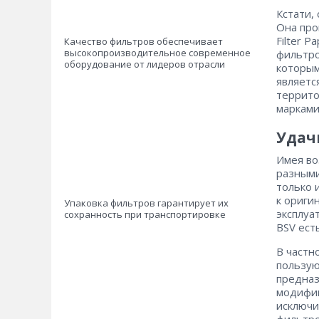
Кстати,
Она про
Filter 
Качество фильтров обеспечивает
высокопроизводительное современное
фильтро
оборудование от лидеров отрасли
которым
являетс
террито
марками
Удач
Имея во
разными
только 
к ориги
Упаковка фильтров гарантирует их
эксплуа
сохранность при транспортировке
BSV есть
В частн
пользую
предназ
модифик
исключи
фильтро