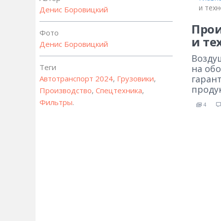
и тех
Денис Боровицкий
Прои
Фото
и те
Денис Боровицкий
Возду
Теги
на об
гаран
Автотранспорт 2024
,
Грузовики
,
проду
Производство
,
Спецтехника
,
Фильтры
.
4