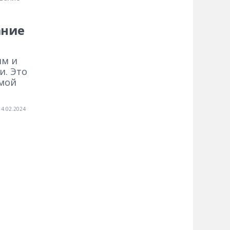
ание
ям и
и. Это
емой
14.02.2024