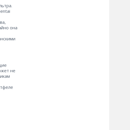
льтра.
entai
ва,
айно она
анскими
щие
ожет не
тикам
ртфеле