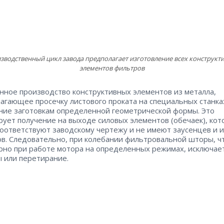
зводственный цикл завода предполагает изготовление всех конструкт
элементов фильтров
нное производство конструктивных элементов из металла,
агающее просечку листового проката на специальных станка
ние заготовкам определенной геометрической формы. Это
рует получение на выходе силовых элементов (обечаек), ко
соответствуют заводскому чертежу и не имеют заусенцев и 
в. Следовательно, при колебании фильтровальной шторы, ч
рно при работе мотора на определенных режимах, исключае
 или перетирание.