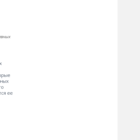
ивных
х
торые
иных
то
тся ее