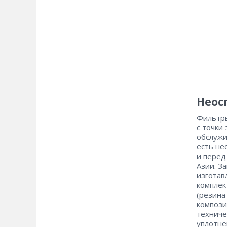
Неос
Фильтры
с точки
обслужи
есть не
и перед
Азии. З
изготав
комплек
(резина
компози
техниче
уплотне