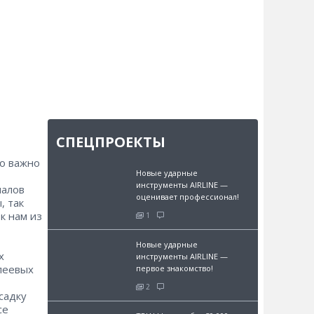
СПЕЦПРОЕКТЫ
то важно
Новые ударные
инструменты AIRLINE —
иалов
оценивает профессионал!
, так
к нам из
1
Новые ударные
х
инструменты AIRLINE —
клеевых
первое знакомство!
2
садку
се