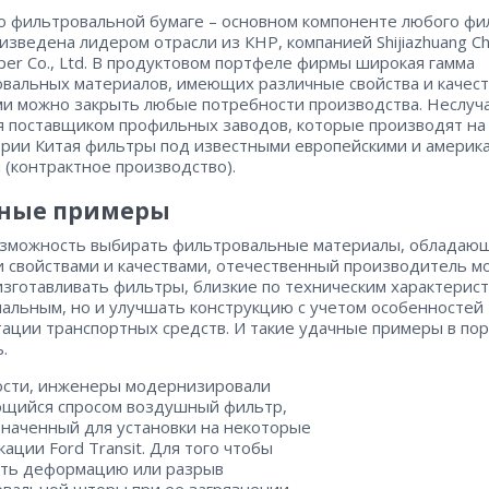
 о фильтровальной бумаге – ​основном компоненте любого фи
изведена лидером отрасли из КНР, компанией Shijiazhuang Ch
Paper Co., Ltd. В продуктовом портфеле фирмы широкая гамма
вальных материалов, имеющих различные свойства и качест
и можно закрыть любые потребности производства. Неслуч
я поставщиком профильных заводов, которые производят на
рии Китая фильтры под известными европейскими и америк
 (контрактное производство).
ные примеры
зможность выбирать фильтровальные материалы, обладаю
 свойствами и качествами, отечественный производитель м
изготавливать фильтры, близкие по техническим характерис
нальным, но и улучшать конструкцию с учетом особенностей
тации транспортных средств. И такие удачные примеры в по
.
ости, инженеры модернизировали
щийся спросом воздушный фильтр,
наченный для установки на некоторые
ации Ford Transit. Для того чтобы
ть деформацию или разрыв
вальной шторы при ее загрязнении