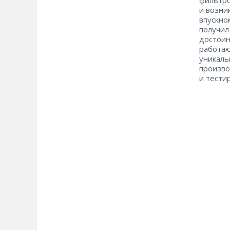
и возни
впускно
получил
достоин
работаю
уникаль
произво
и тести