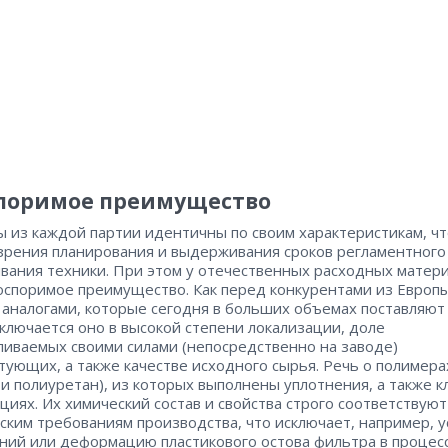
поримое преимущество
 из каждой партии идентичны по своим характеристикам, ч
 зрения планирования и выдерживания сроков регламентного
вания техники. При этом у отечественных расходных матер
оспоримое преимущество. Как перед конкурентами из Европы
 аналогами, которые сегодня в больших объемах поставляют 
аключается оно в высокой степени локализации, доле
ливаемых своими силами (непосредственно на заводе)
тующих, а также качестве исходного сырья. Речь о полимера
 и полиуретан), из которых выполнены уплотнения, а также 
циях. Их химический состав и свойства строго соответствуют
ским требованиям производства, что исключает, например, у
ний или деформацию пластикового остова фильтра в процес