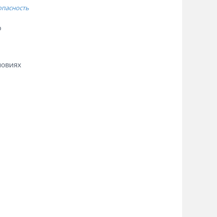
опасность
о
ловиях