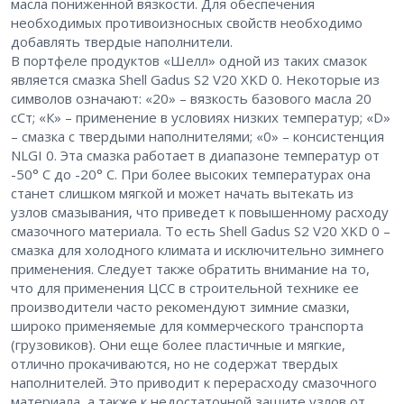
масла пониженной вязкости. Для обеспечения
необходимых противоизносных свойств необходимо
добавлять твердые наполнители.
В портфеле продуктов «Шелл» одной из таких смазок
является смазка Shell Gadus S2 V20 XKD 0. Некоторые из
символов означают: «20» – вязкость базового масла 20
сСт; «К» – применение в условиях низких температур; «D»
– смазка с твердыми наполнителями; «0» – консистенция
NLGI 0. Эта смазка работает в диапазоне температур от
-50° С до -20° С. При более высоких температурах она
станет слишком мягкой и может начать вытекать из
узлов смазывания, что приведет к повышенному расходу
смазочного материала. То есть Shell Gadus S2 V20 XKD 0 –
смазка для холодного климата и исключительно зимнего
применения. Следует также обратить внимание на то,
что для применения ЦСС в строительной технике ее
производители часто рекомендуют зимние смазки,
широко применяемые для коммерческого транспорта
(грузовиков). Они еще более пластичные и мягкие,
отлично прокачиваются, но не содержат твердых
наполнителей. Это приводит к перерасходу смазочного
материала, а также к недостаточной защите узлов от