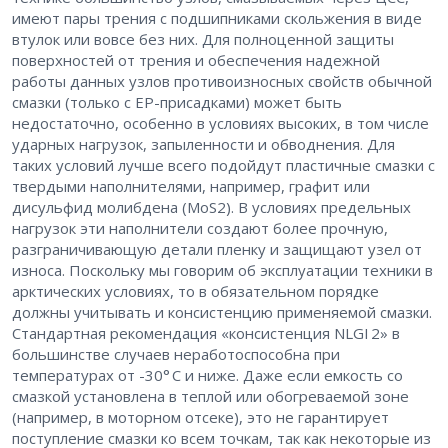
имеют пары трения с подшипниками скольжения в виде
втулок или вовсе без них. Для полноценной защиты
поверхностей от трения и обеспечения надежной
работы данных узлов противоизносных свойств обычной
смазки (только с ЕР-присадками) может быть
недостаточно, особенно в условиях высоких, в том числе
ударных нагрузок, запыленности и обводнения. Для
таких условий лучше всего подойдут пластичные смазки с
твердыми наполнителями, например, графит или
дисульфид молибдена (MoS2). В условиях предельных
нагрузок эти наполнители создают более прочную,
разграничивающую детали пленку и защищают узел от
износа. Поскольку мы говорим об эксплуатации техники в
арктических условиях, то в обязательном порядке
должны учитывать и консистенцию применяемой смазки.
Стандартная рекомендация «консистенция NLGI 2» в
большинстве случаев неработоспособна при
температурах от -30° С и ниже. Даже если емкость со
смазкой установлена в теплой или обогреваемой зоне
(например, в моторном отсеке), это не гарантирует
поступление смазки ко всем точкам, так как некоторые из