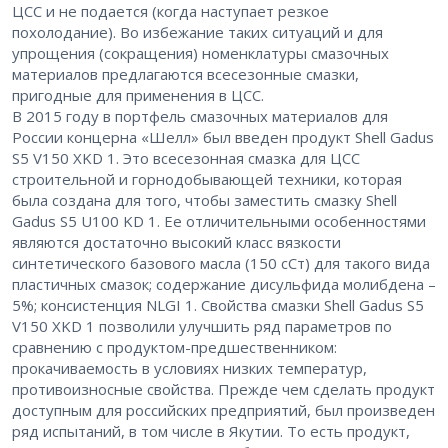
ЦСС и не подается (когда наступает резкое
похолодание). Во избежание таких ситуаций и для
упрощения (сокращения) номенклатуры смазочных
материалов предлагаются всесезонные смазки,
пригодные для применения в ЦСС.
В 2015 году в портфель смазочных материалов для
России концерна «Шелл» был введен продукт Shell Gadus
S5 V150 XKD 1. Это всесезонная смазка для ЦСС
строительной и горнодобывающей техники, которая
была создана для того, чтобы заместить смазку Shell
Gadus S5 U100 KD 1. Ее отличительными особенностями
являются достаточно высокий класс вязкости
синтетического базового масла (150 сСт) для такого вида
пластичных смазок; содержание дисульфида молибдена –
5%; консистенция NLGI 1. Свойства смазки Shell Gadus S5
V150 XKD 1 позволили улучшить ряд параметров по
сравнению с продуктом-предшественником:
прокачиваемость в условиях низких температур,
противоизносные свойства. Прежде чем сделать продукт
доступным для российских предприятий, был произведен
ряд испытаний, в том числе в Якутии. То есть продукт,