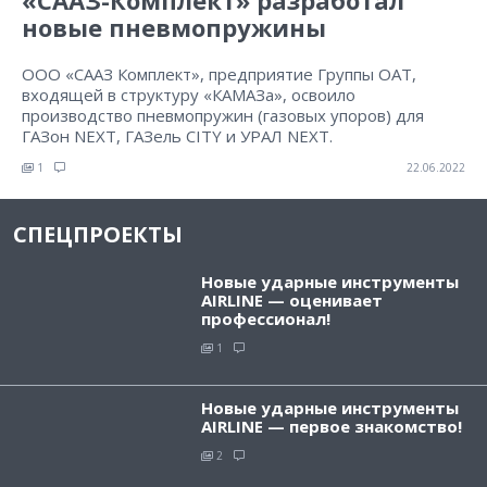
«СААЗ-Комплект» разработал
новые пневмопружины
ООО «СААЗ Комплект», предприятие Группы ОАТ,
входящей в структуру «КАМАЗа», освоило
производство пневмопружин (газовых упоров) для
ГАЗон NEXT, ГАЗель CITY и УРАЛ NEXT.
1
22.06.2022
СПЕЦПРОЕКТЫ
Новые ударные инструменты
AIRLINE — оценивает
профессионал!
1
Новые ударные инструменты
AIRLINE — первое знакомство!
2