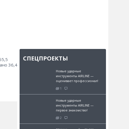
СПЕЦПРОЕКТЫ
65,5
ано 36,4
Новые ударные
инструменты AIRLINE —
оценивает профессионал!
1
Новые ударные
инструменты AIRLINE —
первое знакомство!
2