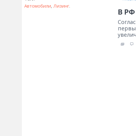
Автомобили
,
Лизинг
.
В РФ
Соглас
первы
увели