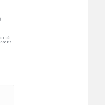
!
 в ней
хало из