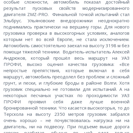
особые сложности, автомобиль показал достойный
результат пусковых свойств модернизированного
двигателя ZMZ-PRO. Финальной точкой испытаний стал
Эльбрус. Ульяновские внедорожники неоднократно
поднимались практически на вершину горы. Для нового
грузовика проверка в высокогорных условиях, аналогов
которым нет во всей Европе, не стала исключением.
Автомобиль самостоятельно заехал на высоту 3198 м без
помощи тяжелой техники. Водитель-испытатель Алексей
Андрюков, который прошёл весь маршрут на УАЗ
ПРОФИ, высоко оценил качества грузовика: «Все
непростые препятствия, которые включал в себя
маршрут, автомобиль преодолел без проблем: и сложный
грунт, и пески, и глубокие броды в районе Волги. Хотя
грузовик специально не готовили для испытаний. А на
некоторых песчаных участках по проходимости УАЗ
ПРОФИ проявил себя даже лучше военной
бронированной техники. Что касается высокогорья, то до
Терскола на высоту 2350 метров грузовик забрался
очень хорошо – не почувствовалась нагрузка ни на
двигатель, ни на подвеску. При подъеме выше дорога
совсем разбитая, обычно по ней едет только