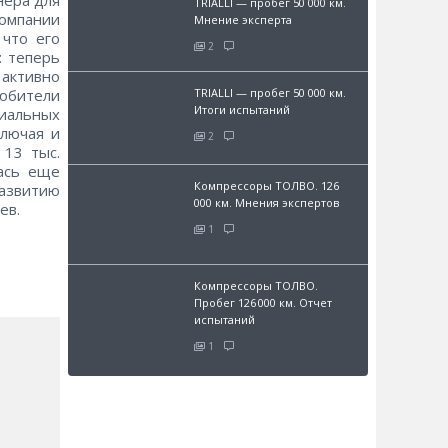
TRIALLI — пробег 50 000 км.
омпании
Мнение эксперта
 что его
2
: теперь
активно
TRIALLI — пробег 50 000 км.
юбители
Итоги испытаний
иальных
ключая и
2
 13 тыс.
лась еще
Компрессоры ТОЛВО. 126
развитию
000 км. Мнения экспертов
ев.
1
Компрессоры ТОЛВО.
Пробег 126 000 км. Отчет
испытаний
1