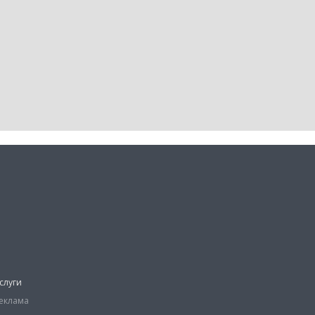
слуги
еклама