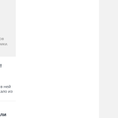
и
ов
ики.
!
 в ней
хало из
 ли