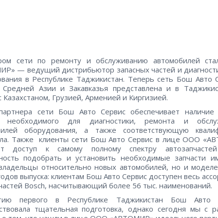
ром сети по ремонту и обслуживанию автомобилей ст
Р» — ведущий дистрибьютор запасных частей и диагност
вания в Республике Таджикистан. Теперь сеть Бош Авто 
х Средней Азии и Закавказья представлена и в Таджики
с Казахстаном, Грузией, Арменией и Киргизией.
 партнера сети Бош Авто Сервис обеспечивает наличие 
а необходимого для диагностики, ремонта и обслу
билей оборудования, а также соответствующую квали
ала. Также клиенты сети Бош Авто Сервис в лице ООО «А
ют доступ к самому полному спектру автозапчастей
ность подобрать и установить необходимые запчасти и
владельцы относительно новых автомобилей, но и модел
годов выпуска: клиентам Бош Авто Сервис доступен весь асс
частей Bosch, насчитывающий более 56 тыс. наименований.
тию первого в Республике Таджикистан Бош Авто 
ствовала тщательная подготовка, однако сегодня мы с р
 о том, что нашли в лице ООО «АВТОМИР» идеального парт