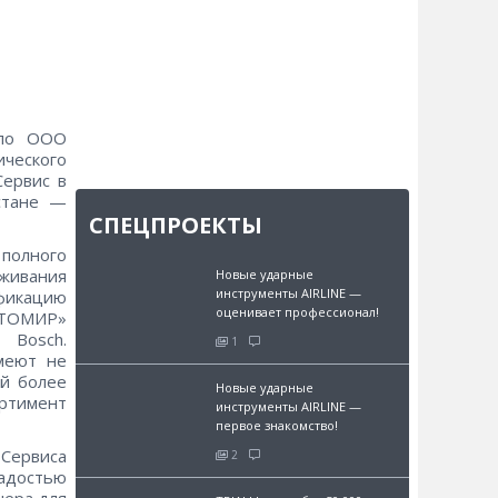
ало ООО
ического
Сервис в
стане —
СПЕЦПРОЕКТЫ
полного
живания
Новые ударные
инструменты AIRLINE —
фикацию
оценивает профессионал!
ВТОМИР»
 Bosch.
1
меют не
ей более
Новые ударные
ортимент
инструменты AIRLINE —
первое знакомство!
Сервиса
2
адостью
нера для