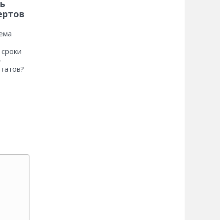
ь
ертов
ема
 сроки
»
ьтатов?