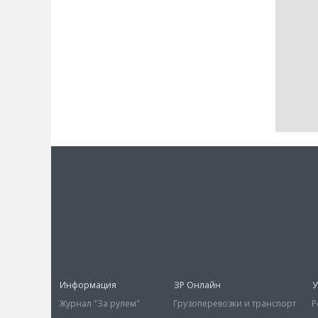
Информация
ЗР Онлайн
У
Журнал "За рулем"
Грузоперевозки и транспорт
Р