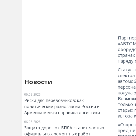
Партне
«АВТОМИ
оборудо
страна
наряду 
Статус
спектр
Новости
автомо
персон
получа
06.08.2026
Возмож
Риски для перевозчиков: как
только 
политические разногласия России и
старых 
Армении меняют правила логистики
автозап
06.08.2026
«Откры
Защита дорог от БПЛА станет частью
предше
официальных ремонтных работ
говорим