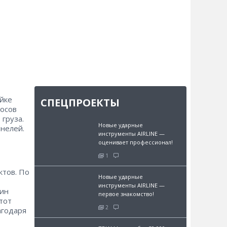
йке
СПЕЦПРОЕКТЫ
росов
 груза.
Новые ударные
нелей.
инструменты AIRLINE —
оценивает профессионал!
1
ктов. По
Новые ударные
инструменты AIRLINE —
шин
первое знакомство!
тот
2
агодаря