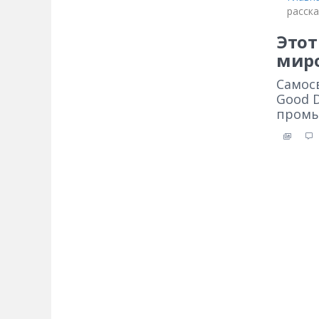
расск
Этот
миро
Самос
Good 
промы