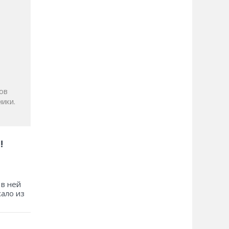
и
ов
ики.
!
 в ней
хало из