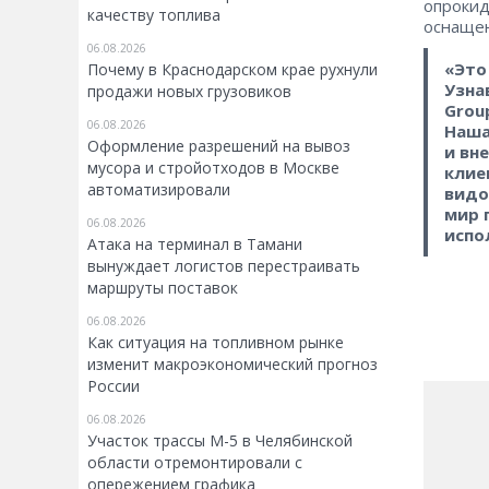
опрокид
качеству топлива
оснащен
06.08.2026
«Это
Почему в Краснодарском крае рухнули
Узна
продажи новых грузовиков
Grou
06.08.2026
Наша
Оформление разрешений на вывоз
и вн
мусора и стройотходов в Москве
клие
автоматизировали
видо
мир 
06.08.2026
испо
Атака на терминал в Тамани
вынуждает логистов перестраивать
маршруты поставок
06.08.2026
Как ситуация на топливном рынке
изменит макроэкономический прогноз
России
06.08.2026
Участок трассы М-5 в Челябинской
области отремонтировали с
опережением графика