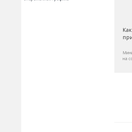
Как
при
Мини
на с