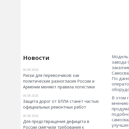
Модель 
Новости
завода 
заказчи
06.08.2026
Самосва
Риски для перевозчиков: как
По данн
политические разногласия России и
операто
Армении меняют правила логистики
оборудо
06.08.2026
В этом 
Защита дорог от БПЛА станет частью
мнению 
официальных ремонтных работ
продума
подобно
06.08.2026
самосва
Для предотвращения дефицита в
улучшен
России смягчили требования к