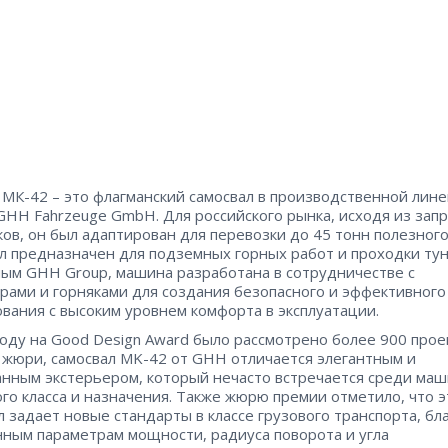
МК-42 – это флагманский самосвал в производственной лине
GHH Fahrzeuge GmbH. Для российского рынка, исходя из зап
ков, он был адаптирован для перевозки до 45 тонн полезного
л предназначен для подземных горных работ и проходки тун
ым GHH Group, машина разработана в сотрудничестве с
рами и горняками для создания безопасного и эффективного
вания с высоким уровнем комфорта в эксплуатации.
году на Good Design Award было рассмотрено более 900 прое
жюри, самосвал MK-42 от GHH отличается элегантным и
нным экстерьером, который нечасто встречается среди ма
го класса и назначения. Также жюрю премии отметило, что э
л задает новые стандарты в классе грузового транспорта, бл
ным параметрам мощности, радиуса поворота и угла