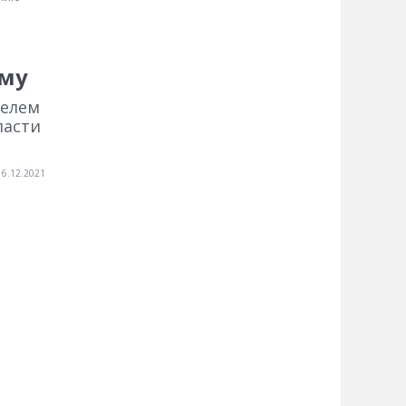
ему
телем
ласти
16.12.2021