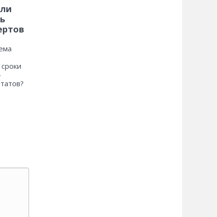
 ли
ь
ертов
ема
 сроки
»
ьтатов?