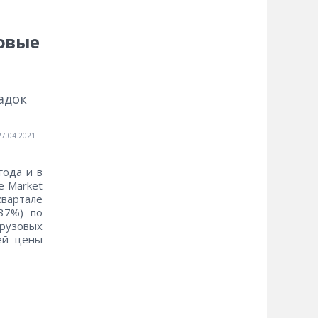
новые
адок
27.04.2021
года и в
e Market
квартале
37%) по
рузовых
ей цены