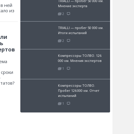
TRIALLI — пробег 50 000 км.
 в ней
Мнение эксперта
хало из
2
TRIALLI — пробег 50 000 км.
Итоги испытаний
 ли
2
ь
ертов
Компрессоры ТОЛВО. 126
000 км. Мнения экспертов
ема
1
 сроки
»
ьтатов?
Компрессоры ТОЛВО.
Пробег 126 000 км. Отчет
испытаний
1