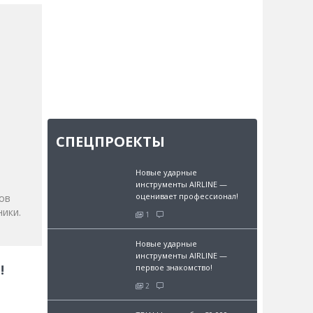
СПЕЦПРОЕКТЫ
и
Новые ударные
инструменты AIRLINE —
оценивает профессионал!
ов
ики.
1
Новые ударные
инструменты AIRLINE —
!
первое знакомство!
2