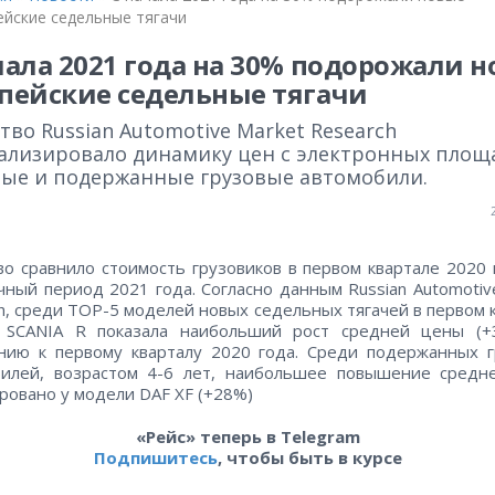
ейские седельные тягачи
чала 2021 года на 30% подорожали 
пейские седельные тягачи
тво Russian Automotive Market Research
ализировало динамику цен с электронных площ
вые и подержанные грузовые автомобили.
во сравнило стоимость грузовиков в первом квартале 2020 
чный период 2021 года. Согласно данным Russian Automotiv
h, среди ТОР-5 моделей новых седельных тягачей в первом 
. SCANIA R показала наибольший рост средней цены (+
нию к первому кварталу 2020 года. Среди подержанных г
билей, возрастом 4-6 лет, наибольшее повышение средн
ровано у модели DAF XF (+28%)
«Рейс» теперь в Telegram
Подпишитесь
, чтобы быть в курсе