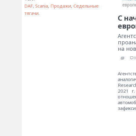
европ
DAF
,
Scania
,
Продажи
,
Седельные
тягачи
.
С на
евро
Агентс
проан
на но
0
Агентст
аналоги
Researc
2021 г
отноше
автомо
зафикси