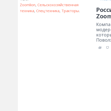
Zoomlion
,
Сельскохозяйственная
Росс
техника
,
Спецтехника
,
Тракторы
.
Zoom
Компа
модер
котор
Повол