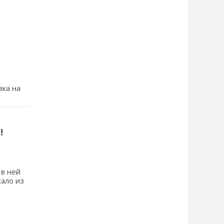
зка на
!
 в ней
хало из