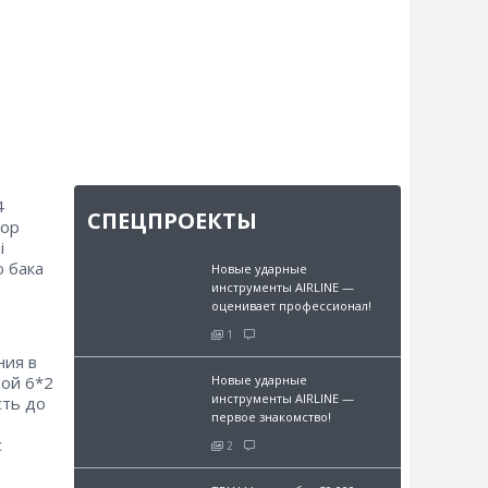
4
СПЕЦПРОЕКТЫ
тор
i
о бака
Новые ударные
инструменты AIRLINE —
оценивает профессионал!
1
ния в
Новые ударные
ной 6*2
инструменты AIRLINE —
сть до
первое знакомство!
с
2