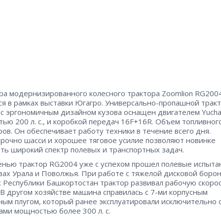
а модернизированного колесного трактора Zoomlion RG200
ся в рамках выставки Югагро. Универсально-пропашной трак
с эргономичным дизайном кузова оснащен двигателем Yucha
ью 200 л. с., и коробкой передач 16F+16R. Объем топливног
ров. Он обеспечивает работу техники в течение всего дня.
рочно шасси и хорошее тяговое усилие позволяют новинке
ть широкий спектр полевых и транспортных задач.
енью трактор RG2004 уже с успехом прошел полевые испыта
вах Урала и Поволжья. При работе с тяжелой дисковой боро
х Республики Башкортостан трактор развивал рабочую скоро
. В другом хозяйстве машина справилась с 7-ми корпусным
ным плугом, который ранее эксплуатировали исключительно 
ами мощностью более 300 л. с.