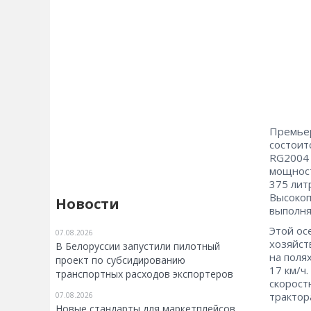
Премьер
состоит
RG2004 
мощност
375 лит
Высокоп
Новости
выполня
Этой ос
07.08.2026
хозяйст
В Белоруссии запустили пилотный
на поля
проект по субсидированию
17 км/ч
транспортных расходов экспортеров
скорост
трактор
07.08.2026
Новые стандарты для маркетплейсов