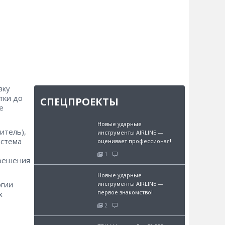
вку
тки до
СПЕЦПРОЕКТЫ
е
Новые ударные
итель),
инструменты AIRLINE —
истема
оценивает профессионал!
1
 решения
Новые ударные
огии
инструменты AIRLINE —
первое знакомство!
х
2