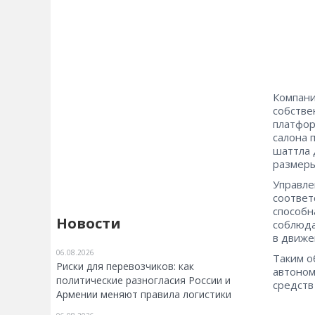
Компани
собстве
платфор
салона 
шаттла 
размеры
Управле
соответ
способн
Новости
соблюда
в движе
06.08.2026
Таким о
Риски для перевозчиков: как
автоном
политические разногласия России и
средств
Армении меняют правила логистики