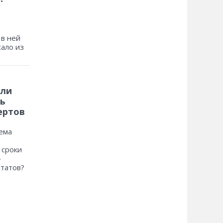
 в ней
хало из
 ли
ь
ертов
ема
 сроки
»
ьтатов?