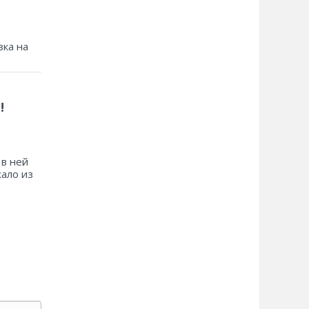
зка на
!
 в ней
хало из