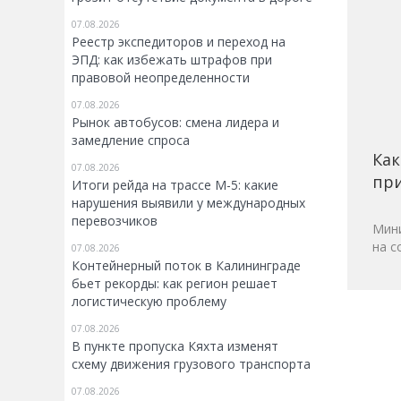
07.08.2026
Реестр экспедиторов и переход на
ЭПД: как избежать штрафов при
правовой неопределенности
07.08.2026
Рынок автобусов: смена лидера и
замедление спроса
Как
07.08.2026
при
Итоги рейда на трассе М-5: какие
нарушения выявили у международных
перевозчиков
Мини
на с
07.08.2026
Контейнерный поток в Калининграде
бьет рекорды: как регион решает
логистическую проблему
07.08.2026
В пункте пропуска Кяхта изменят
схему движения грузового транспорта
07.08.2026