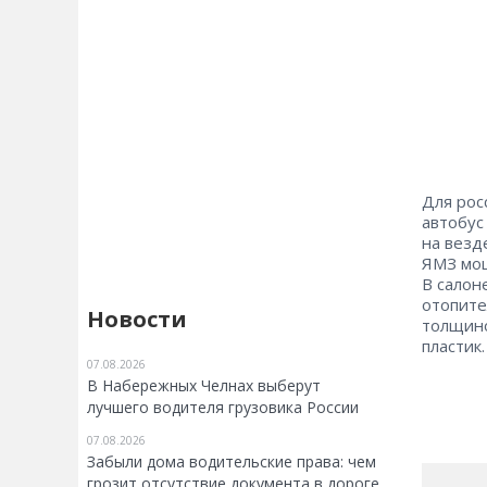
Для рос
автобус
на везд
ЯМЗ мощ
В салон
отопите
Новости
толщино
пластик.
07.08.2026
В Набережных Челнах выберут
лучшего водителя грузовика России
07.08.2026
Забыли дома водительские права: чем
грозит отсутствие документа в дороге