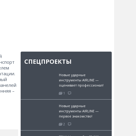
й
СПЕЦПРОЕКТЫ
анспорт
елем
атации.
Новые ударные
ный
инструменты AIRLINE —
панелей
оценивает профессионал!
нняя –
1
Новые ударные
инструменты AIRLINE —
первое знакомство!
2