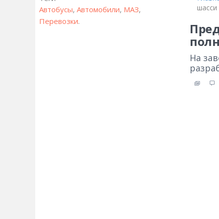
шасси
Автобусы
,
Автомобили
,
МАЗ
,
Перевозки
.
Пред
пол
На за
разраб