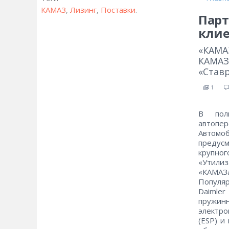
КАМАЗ
,
Лизинг
,
Поставки
.
Парт
клие
«КАМА
КАМАЗ
«Ставр
1
В поль
автопе
Автомоб
предусм
крупно
«Утили
«КАМАЗ
Популя
Daimle
пружинн
электро
(ESP) и