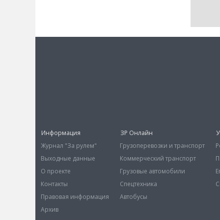
Информация
ЗР Онлайн
У
Журнал "За рулем"
Грузоперевозки и транспорт
Р
Выходные данные
Коммерческий транспорт
П
О проекте
Грузовые автомобили
E
Контакты
Спецтехника
С
Правовая информация
Автобусы
Архив