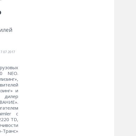
о
илей
17.07.2017
рузовых
90 NEO.
лизинг»,
авителей
зинг» и
й дилер
ВАНИЕ».
гателем
imler с
2220 ТD,
йчивости
о-Транс»