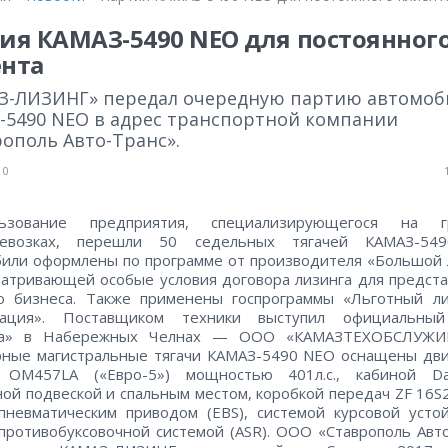
ия КАМАЗ-5490 NEO для постоянног
нта
З-ЛИЗИНГ» передал очередную партию автомоб
-5490 NEO в адрес транспортной компании
ополь Авто-Транс».
0
зование предприятия, специализирующегося на г
ревозках, перешли 50 седельных тягачей КАМАЗ-54
или оформлены по программе от производителя «Большой 
атривающей особые условия договора лизинга для предст
го бизнеса. Также применены госпрограммы «Льготный ли
зация». Поставщиком техники выступил официальны
а» в Набережных Челнах — ООО «КАМАЗТЕХОБСЛУЖИ
рные магистральные тягачи КАМАЗ-5490 NEO оснащены дви
r OM457LA («Евро-5») мощностью 401л.с., кабиной Da
ой подвеской и спальным местом, коробкой передач ZF 16S
пневматическим приводом (EBS), системой курсовой усто
 противобуксовочной системой (ASR). ООО «Ставрополь Авт