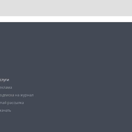
слуги
еклама
одписка на журнал
mail-рассылка
качать