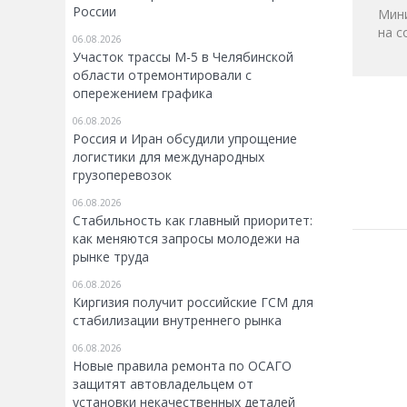
России
Мини
на с
06.08.2026
Участок трассы М-5 в Челябинской
области отремонтировали с
опережением графика
06.08.2026
Россия и Иран обсудили упрощение
логистики для международных
грузоперевозок
06.08.2026
Стабильность как главный приоритет:
как меняются запросы молодежи на
рынке труда
06.08.2026
Киргизия получит российские ГСМ для
стабилизации внутреннего рынка
06.08.2026
Новые правила ремонта по ОСАГО
защитят автовладельцем от
установки некачественных деталей