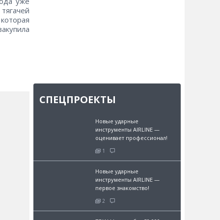
года уже
 тягачей
которая
акупила
СПЕЦПРОЕКТЫ
Новые ударные
инструменты AIRLINE —
оценивает профессионал!
1
Новые ударные
инструменты AIRLINE —
и
первое знакомство!
2