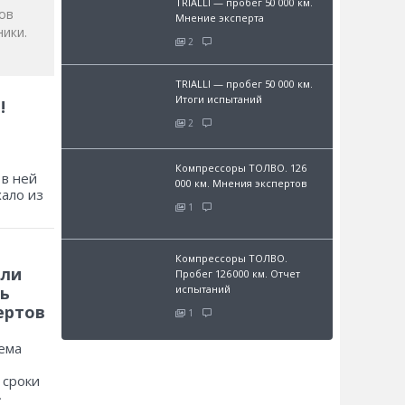
TRIALLI — пробег 50 000 км.
ов
Мнение эксперта
ики.
2
TRIALLI — пробег 50 000 км.
Итоги испытаний
!
2
Компрессоры ТОЛВО. 126
 в ней
000 км. Мнения экспертов
хало из
1
Компрессоры ТОЛВО.
 ли
Пробег 126 000 км. Отчет
ь
испытаний
ертов
1
ема
 сроки
»