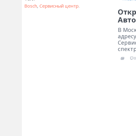
Bosch
,
Сервисный центр
.
Откр
Авто
В Мос
адресу
Серви
спект
0