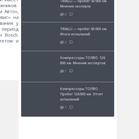
TRIALLI — пробег 50 000 км.
жников.
Мнение эксперта
м Авто»,
2
вис» на
вания у
 период
TRIALLI — пробег 50 000 км.
Итоги испытаний
и Bosch.
тетом и
2
Компрессоры ТОЛВО. 126
000 км. Мнения экспертов
1
Компрессоры ТОЛВО.
Пробег 126 000 км. Отчет
испытаний
1