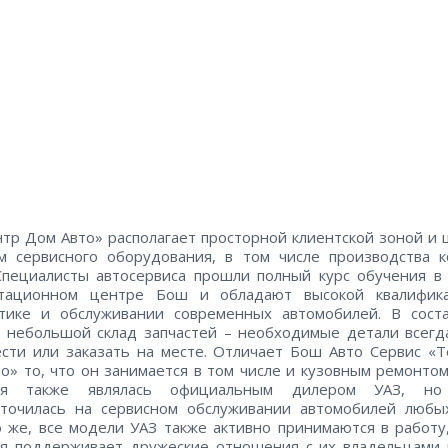
тр Дом Авто» располагает просторной клиентской зоной и
м сервисного оборудования, в том числе производства 
Специалисты автосервиса прошли полный курс обучения в
ьтационном центре Бош и обладают высокой квалифик
стике и обслуживании современных автомобилей. В сост
 небольшой склад запчастей – необходимые детали всег
сти или заказать на месте. Отличает Бош Авто Сервис «
о» то, что он занимается в том числе и кузовным ремонто
ия также являлась официальным дилером УАЗ, но
оточилась на сервисном обслуживании автомобилей любых
 же, все модели УАЗ также активно принимаются в работу,
ия поддерживает дружеские отношения с их владельцами 