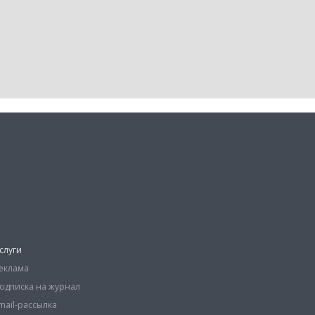
слуги
еклама
одписка на журнал
mail-рассылка