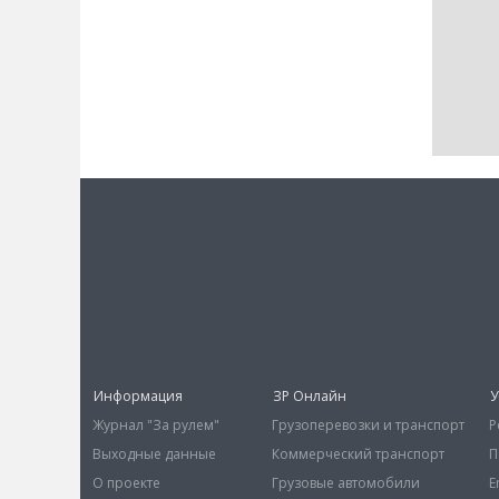
Информация
ЗР Онлайн
У
Журнал "За рулем"
Грузоперевозки и транспорт
Р
Выходные данные
Коммерческий транспорт
П
О проекте
Грузовые автомобили
E