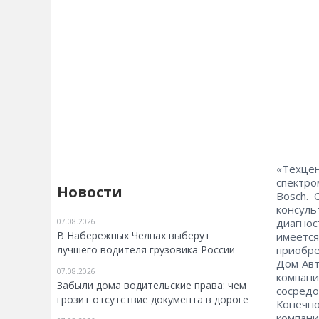
«Техцен
спектро
Новости
Bosch. 
консул
диагно
07.08.2026
В Набережных Челнах выберут
имеется
приобре
лучшего водителя грузовика России
Дом Авт
07.08.2026
компан
Забыли дома водительские права: чем
сосред
грозит отсутствие документа в дороге
Конечно
компан