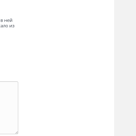
 в ней
хало из