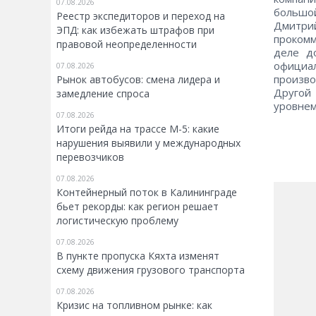
07.08.2026
большо
Реестр экспедиторов и переход на
Дмитрий
ЭПД: как избежать штрафов при
проком
правовой неопределенности
деле д
официа
07.08.2026
произво
Рынок автобусов: смена лидера и
Другой
замедление спроса
уровнем
07.08.2026
Итоги рейда на трассе М-5: какие
нарушения выявили у международных
перевозчиков
07.08.2026
Контейнерный поток в Калининграде
бьет рекорды: как регион решает
логистическую проблему
07.08.2026
В пункте пропуска Кяхта изменят
схему движения грузового транспорта
07.08.2026
Кризис на топливном рынке: как