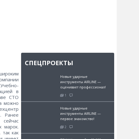
СПЕЦПРОЕКТЫ
 широким
Новые ударные
компании
инструменты AIRLINE —
 Учебно-
оценивает профессионал!
ацией в
1
аве СТО
да можно
Техцентр
Новые ударные
инструменты AIRLINE —
м. Ранее
первое знакомство!
 сейчас
 марок.
2
 так как
и имеет