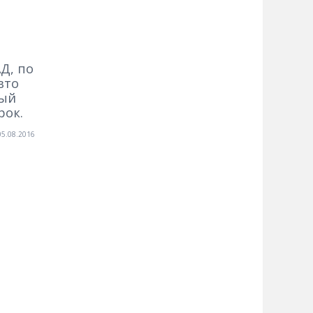
Д, по
вто
ный
рок.
05.08.2016