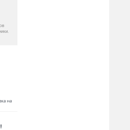
и
ов
ики.
зка на
!