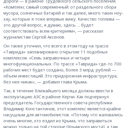
дороги — в районе Трудовского сельского поселения.
«Комплекс самый современный: от раздельного сбора
мусора, солнечных батарей и так далее, много таких ноу-
хау, которые я тоже впервые вижу. Качество топлива —
это другой вопрос, я думаю, здесь … будет
соответствовать всем критериям», — рассказал
журналистам Сергей Аксенов.
Он также уточнил, что всего в этом году на трассе
«Таврида» запланировано открытие 11 подобных
комплексов. «Семь заправочных и четыре
многофункциональных. По трассе «Таврида» где-то 700
рабочих мест будет создано, более 3 млрд. рублей —
объем инвестиций. Это придорожная инфраструктура,
без нее никак», — добавил глава Крыма.
Так, в течение ближайшего месяца должны ввести в
эксплуатацию АЗС в районе Керчи. Как подчеркнул
председатель Государственного совета республики
Владимир Константинов, этот комплекс является крайне
насущным для автомобилистов. «Потому что жаловались
очень многие, кто ездил из Крыма, что заправиться
можно только на той стороне [Крымского моста], а там