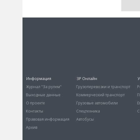
Информация
ЗР Онлайн
У
Журнал "За рулем"
Грузоперевозки и транспорт
Р
Выходные данные
Коммерческий транспорт
П
О проекте
Грузовые автомобили
E
Контакты
Спецтехника
С
Правовая информация
Автобусы
Архив