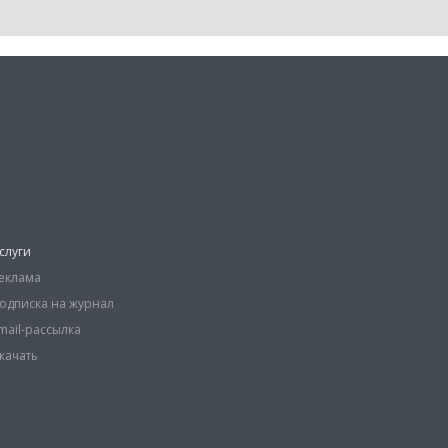
слуги
еклама
одписка на журнал
mail-рассылка
качать