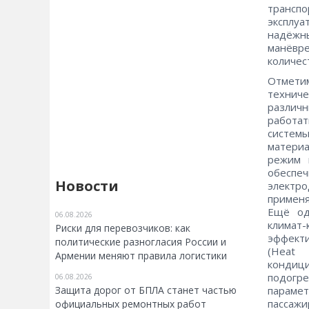
трансп
эксплуа
надёжн
манёвр
количес
Отметим
технич
различ
работа
систем
матери
режим 
обеспе
Новости
электр
применя
Ещё од
06.08.2026
климат
Риски для перевозчиков: как
эффект
политические разногласия России и
(Heat
Армении меняют правила логистики
кондиц
подогр
06.08.2026
Защита дорог от БПЛА станет частью
параме
пассаж
официальных ремонтных работ