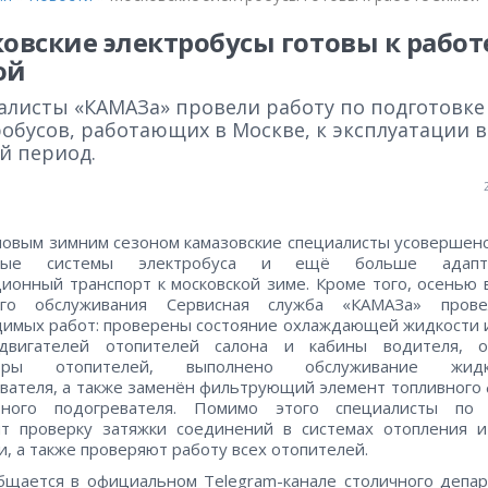
овские электробусы готовы к работ
ой
алисты «КАМАЗа» провели работу по подготовке
обусов, работающих в Москве, к эксплуатации в
й период.
овым зимним сезоном камазовские специалисты усовершен
орые системы электробуса и ещё больше адапти
ионный транспорт к московской зиме. Кроме того, осенью 
ого обслуживания Сервисная служба «КАМАЗа» пров
имых работ: проверены состояние охлаждающей жидкости 
одвигателей отопителей салона и кабины водителя, 
торы отопителей, выполнено обслуживание жидко
вателя, а также заменён фильтрующий элемент топливного
тного подогревателя. Помимо этого специалисты по 
ят проверку затяжки соединений в системах отопления и
и, а также проверяют работу всех отопителей.
бщается в официальном Telegram-канале столичного депа