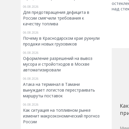
остекле
06.08.2026
над сте
Для предотвращения дефицита в
России смягчили требования к
качеству топлива
06.08.2026
Почему в Краснодарском крае рухнули
продажи новых грузовиков
06.08.2026
Оформление разрешений на вывоз
мусора и стройотходов в Москве
автоматизировали
06.08.2026
Атака на терминал в Тамани
вынуждает логистов перестраивать
маршруты поставок
Как
06.08.2026
Как ситуация на топливном рынке
при
изменит макроэкономический прогноз
России
Мини