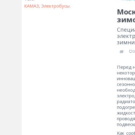
КАМАЗ
,
Электробусы
.
Моск
зим
Специ
электр
зимни
0
Перед н
некот
инновац
сезонн
необход
электр
радиа
подогре
жидкос
провод
подвеск
Как соо