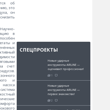
ются об
нию, это
уха, он
снизить
 Научно-
тацию в
пособен
егаты и
енённых
СПЕЦПРОЕКТЫ
ктивный
димости
Новые ударные
яговыми
инструменты AIRLINE —
за счет
оценивает профессионал!
радусов.
зонного
1
ьного и
 насоса
Новые ударные
истема
инструменты AIRLINE —
костный
первое знакомство!
ические
2
омфорта
окового