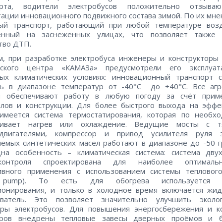
орта, водители электробусов положительно отзыва
тации инновационного подвижного состава зимой. По их мне
ый транспорт, работающий при любой температуре возд
енный на заснеженных улицах, что позволяет также 
тво ДТП.
, при разработке электробуса инженеры и конструкторы
еского центра «КАМАЗа» предусмотрели его эксплуа
ных климатических условиях: инновационный транспорт с
ть в диапазоне температур от -40°С до +40°С. Все агр
ы обеспечивают работу в любую погоду за счёт прим
алов и конструкции. Для более быстрого выхода на эффе
имеется система термостатирования, которая по необхо
чивает нагрев или охлаждение. Ведущие мосты с т
одвигателями, компрессор и привод усилителя руля 
емых синтетических масел работают в диапазоне до -50 г
на особенность – климатическая система: система двух
-контроля спроектирована для наиболее оптимал
ивного применения с использованием системы теплового
 pump). То есть для обогрева используется с
ионирования, и только в холодное время включается жид
еватель. Это позволяет значительно улучшить эколог
тры электробусов. Для повышения энергосбережения и к
иров внедрены тепловые завесы дверных проёмов и б