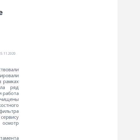
е
25.11.2020
ствовали
ровали
в рамках
ела ряд
и работа
очищены
стного
 фильтра
сервису
 осмотр
ртамента