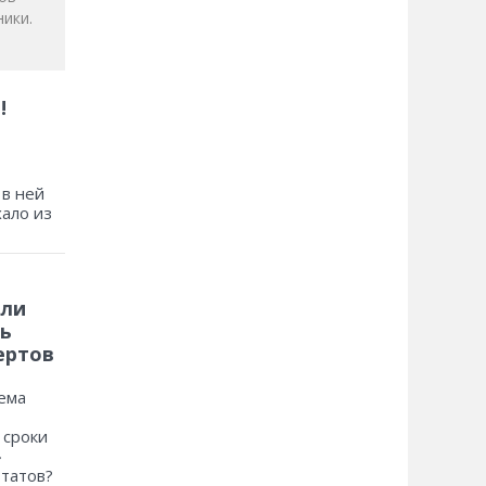
ики.
!
 в ней
хало из
 ли
ь
ертов
ема
 сроки
»
ьтатов?