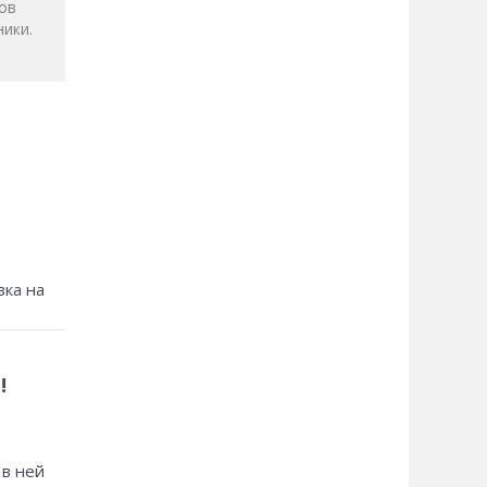
ов
ики.
зка на
!
 в ней