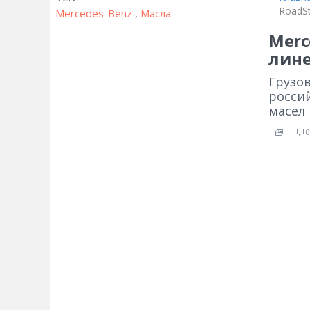
RoadSt
Mercedes-Benz
,
Масла
.
Merc
лине
Грузо
росси
масел 
0