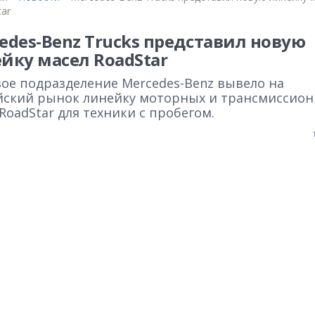
ar
edes-Benz Trucks представил новую
йку масел RoadStar
вое подразделение Mercedes-Benz вывело на
йский рынок линейку моторных и трансмиссио
RoadStar для техники с пробегом.