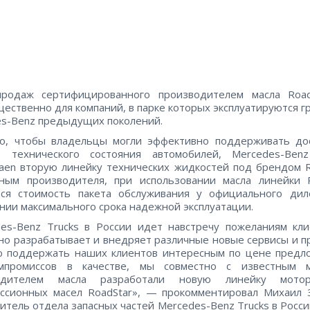
продаж сертифицированного производителем масла Roa
ественно для компаний, в парке которых эксплуатируются г
s-Benz предыдущих поколений.
го, чтобы владельцы могли эффективно поддерживать до
ь технического состояния автомобилей, Mercedes-Benz
аеn вторую линейку технических жидкостей под брендом R
ным производителя, при использовании масла линейки R
тся стоимость пакета обслуживания у официального дил
нии максимального срока надежной эксплуатации.
es-Benz Trucks в России идет навстречу пожеланиям кл
но разрабатывает и внедряет различные новые сервисы и п
ю поддержать наших клиентов интересным по цене предл
мпромиссов в качестве, мы совместно с известным 
одителем масла разработали новую линейку мот
ссионных масел RoadStar», — прокомментировал Михаил 
итель отдела запасных частей Mercedes-Benz Trucks в Росси