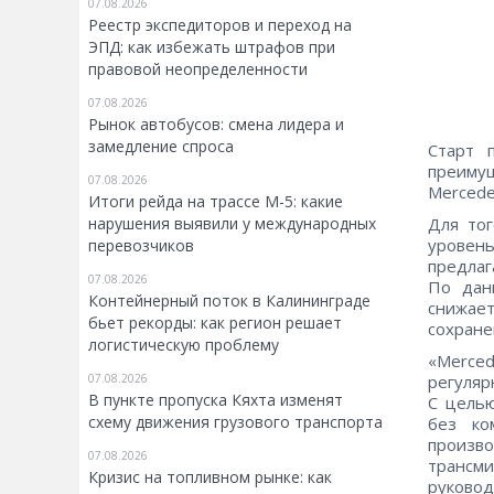
07.08.2026
Реестр экспедиторов и переход на
ЭПД: как избежать штрафов при
правовой неопределенности
07.08.2026
Рынок автобусов: смена лидера и
замедление спроса
Старт 
преимущ
07.08.2026
Mercede
Итоги рейда на трассе М-5: какие
нарушения выявили у международных
Для то
уровен
перевозчиков
предлаг
07.08.2026
По дан
Контейнерный поток в Калининграде
снижае
бьет рекорды: как регион решает
сохране
логистическую проблему
«Merced
07.08.2026
регуляр
В пункте пропуска Кяхта изменят
С цель
схему движения грузового транспорта
без ко
произв
07.08.2026
трансми
Кризис на топливном рынке: как
руковод