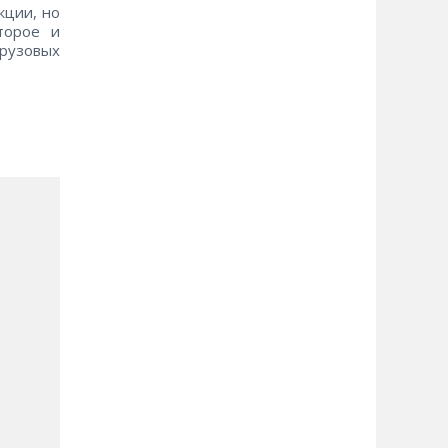
кции, но
торое и
грузовых
и