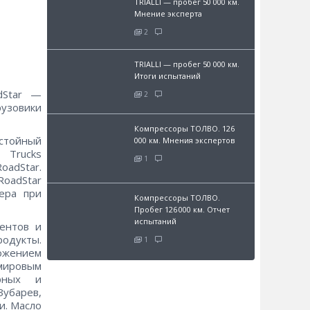
TRIALLI — пробег 50 000 км.
Мнение эксперта
2
TRIALLI — пробег 50 000 км.
Итоги испытаний
dStar —
2
рузовики
Компрессоры ТОЛВО. 126
стойный
000 км. Мнения экспертов
 Trucks
1
oadStar.
oadStar
ера при
Компрессоры ТОЛВО.
Пробег 126 000 км. Отчет
испытаний
иентов и
родукты.
1
ожением
мировым
орных и
Зубарев,
и. Масло