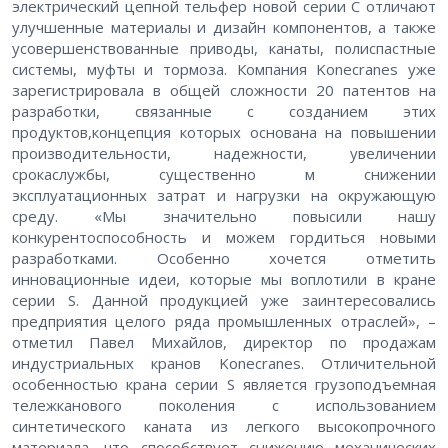
электрический цепной тельфер новой серии C отличают
улучшенные материалы и дизайн компонентов, а также
усовершенствованные приводы, канаты, полиспастные
системы, муфты и тормоза. Компания Konecranes уже
зарегистрировала в общей сложности 20 патентов на
разработки, связанные с созданием этих
продуктов,концепция которых основана на повышении
производительности, надежности, увеличении
срокаслужбы, существенно м снижении
эксплуатационных затрат и нагрузки на окружающую
среду. «Мы значительно повысили нашу
конкурентоспособность и можем гордиться новыми
разработками. Особенно хочется отметить
инновационные идеи, которые мы воплотили в кране
серии S. Данной продукцией уже заинтересовались
предприятия целого ряда промышленных отраслей», –
отметил Павел Михайлов, директор по продажам
индустриальных кранов Konecranes. Отличительной
особенностью крана серии S является грузоподъемная
тележканового поколения с использованием
синтетического каната из легкого высокопрочного
материала, что способствует снижению механических