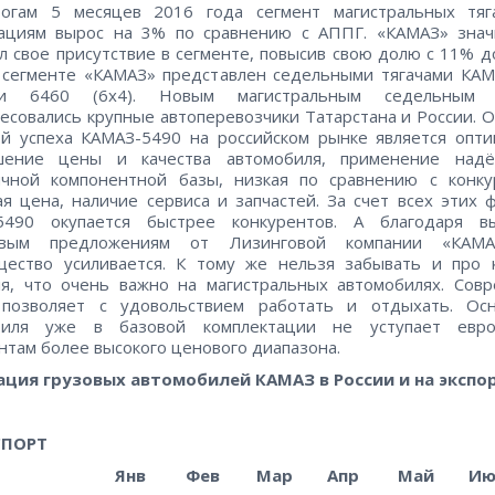
гам 5 месяцев 2016 года сегмент магистральных тяг
рациям вырос на 3% по сравнению с АППГ. «КАМАЗ» знач
л свое присутствие в сегменте, повысив свою долю с 11% д
 сегменте «КАМАЗ» представлен седельными тягачами КАМ
и 6460 (6х4). Новым магистральным седельным 
есовались крупные автоперевозчики Татарстана и России. 
й успеха КАМАЗ-5490 на российском рынке является опт
шение цены и качества автомобиля, применение над
ичной компонентной базы, низкая по сравнению с конку
я цена, наличие сервиса и запчастей. За счет всех этих 
5490 окупается быстрее конкурентов. А благодаря в
овым предложениям от Лизинговой компании «КАМ
щество усиливается. К тому же нельзя забывать и про 
я, что очень важно на магистральных автомобилях. Сов
 позволяет с удовольствием работать и отдыхать. Ос
биля уже в базовой комплектации не уступает евро
нтам более высокого ценового диапазона.
ация
грузовых автомобилей КАМАЗ в России и на экспо
СПОРТ
Янв
Фев
Мар
Апр
Май
Ию