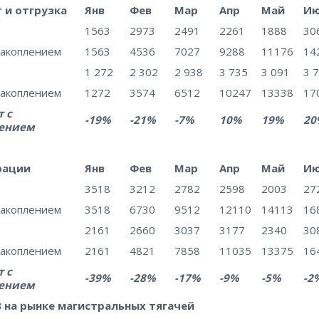
 и отгрузка
Янв
Фев
Мар
Апр
Май
И
1563
2973
2491
2261
1888
30
накоплением
1563
4536
7027
9288
11176
14
1 272
2 302
2 938
3 735
3 091
3 
накоплением
1272
3574
6512
10247
13338
17
 с
-19%
-21%
-7%
10%
19%
20
ением
рации
Янв
Фев
Мар
Апр
Май
И
3518
3212
2782
2598
2003
27
накоплением
3518
6730
9512
12110
14113
16
2161
2660
3037
3177
2340
30
накоплением
2161
4821
7858
11035
13375
16
 с
-39%
-28%
-17%
-9%
-5%
-2
ением
на рынке магистральных тягачей