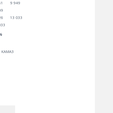
81
9 949
49
26
13 033
033
%
й КАМАЗ