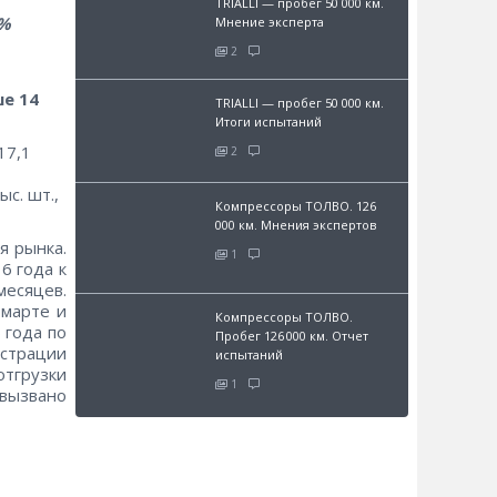
TRIALLI — пробег 50 000 км.
%
Мнение эксперта
2
е 14
TRIALLI — пробег 50 000 км.
Итоги испытаний
17,1
2
ыс. шт.,
Компрессоры ТОЛВО. 126
000 км. Мнения экспертов
я рынка.
1
6 года к
месяцев.
 марте и
Компрессоры ТОЛВО.
 года по
Пробег 126 000 км. Отчет
истрации
испытаний
отгрузки
1
вызвано