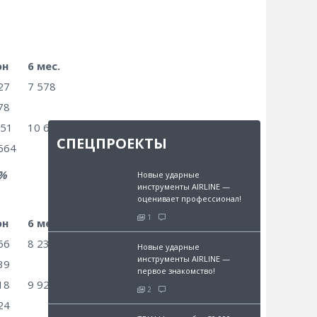
юн
6 мес.
27
7 578
78
351
10 664
СПЕЦПРОЕКТЫ
664
%
Новые ударные
инструменты AIRLINE —
оценивает профессионал!
1
юн
6 мес.
66
8 239
Новые ударные
инструменты AIRLINE —
39
первое знакомство!
18
9 924
2
24