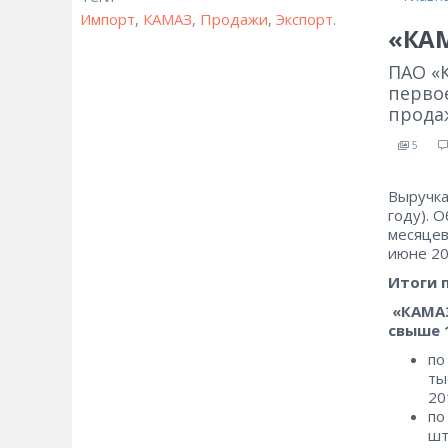
Импорт
,
КАМАЗ
,
Продажи
,
Экспорт
.
«КАМ
ПАО «
первое
продаж
5
Выручка
году). 
месяцев
июне 20
Итоги 
«КАМАЗ
свыше 
по
ты
20
по
шт