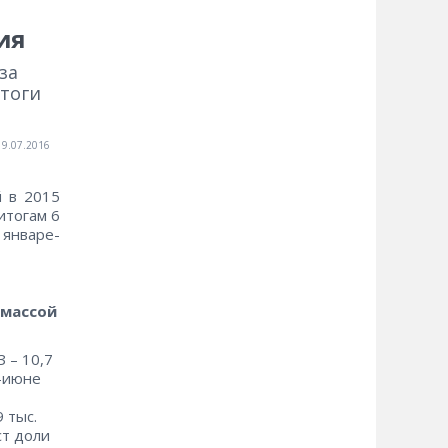
ия
за
итоги
19.07.2016
й в 2015
итогам 6
 январе-
 массой
 – 10,7
е-июне
 тыс.
ст доли