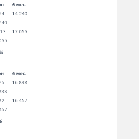
юн
6 мес.
64
14 240
240
717
17 055
055
%
юн
6 мес.
25
16 838
838
82
16 457
457
%