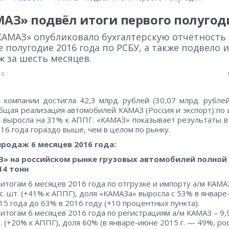
АЗ» подвёл итоги первого полугод
КАМАЗ» опубликовало бухгалтерскую отчётность 
 полугодие 2016 года по РСБУ, а также подвело 
 за шесть месяцев.
0
 компании достигла 42,3 млрд. рублей (30,07 млрд. рубле
Общая реализация автомобилей КАМАЗ (Россия и экспорт) по 
 выросла на 31% к АППГ. «КАМАЗ» показывает результаты в
16 года гораздо выше, чем в целом по рынку.
продаж 6 месяцев 2016 года:
» на российском рынке грузовых автомобилей полной
14 тонн
 итогам 6 месяцев 2016 года по отгрузке и импорту а/м КАМАЗ
с. шт. (+41% к АППГ), доля «КАМАЗа» выросла с 53% в январ
15 года до 63% в 2016 году (+10 процентных пункта).
 итогам 6 месяцев 2016 года по регистрациям а/м КАМАЗ – 9,9
. (+20% к АППГ), доля 60% (в январе-июне 2015 г. — 49%, ро