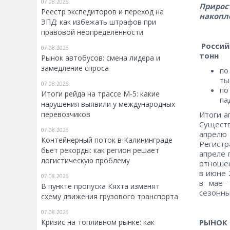
07.08.2026
Прирост
Реестр экспедиторов и переход на
накопл
ЭПД: как избежать штрафов при
правовой неопределенности
Россий
07.08.2026
тонн
Рынок автобусов: смена лидера и
замедление спроса
по
ты
07.08.2026
по
Итоги рейда на трассе М-5: какие
па
нарушения выявили у международных
перевозчиков
Итоги а
Существ
07.08.2026
апрелю 
Контейнерный поток в Калининграде
Регистр
бьет рекорды: как регион решает
апреле 
логистическую проблему
отношен
в июне 
07.08.2026
в мае 
В пункте пропуска Кяхта изменят
сезонны
схему движения грузового транспорта
07.08.2026
Кризис на топливном рынке: как
РЫНОК