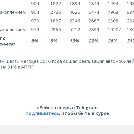
904
1822
1899
1849
1494
19
накоплением
904
2726
4625
6474
7968
99
979
1887
2346
2687
2308
28
накоплением
979
2866
5212
7899
10207
13
 с
8%
5%
13%
22%
28%
31
ением
ам шести месяцев 2016 года общая реализация автомобиле
 на 31% к АППГ.
«Рейс» теперь в Telegram
Подпишитесь
, чтобы быть в курсе