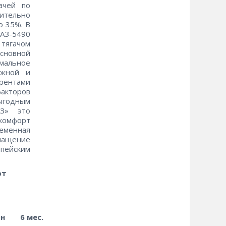
ачей по
ительно
о 35%. В
АЗ-5490
тягачом
Основной
имальное
ёжной и
рентами
факторов
ыгодным
АЗ» это
комфорт
ременная
нащение
пейским
рт
н
6 мес.