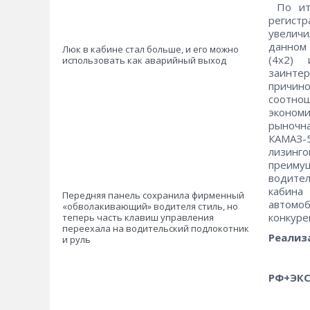
По ито
регист
увеличи
данном
Люк в кабине стал больше, и его можно
(4х2) 
использовать как аварийный выход
заинтер
причино
соотно
эконом
рыночна
КАМАЗ-
лизинг
преиму
водител
кабина
Передняя панель сохранила фирменный
автомо
«обволакивающий» водителя стиль, но
конкуре
теперь часть клавиш управления
переехала на водительский подлокотник
Реализ
и руль
РФ+ЭК