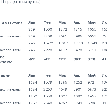
 11 процентных пункта).
 и отгрузка
Янв
Фев
Мар
Апр
Май
И
809
1500
1372
1315
1055
15
накоплением
809
2309
3681
4996
6051
75
748
1 472
1 917
2 333
1 843
2 
накоплением
748
2220
4137
6470
8313
10
 с
-8%
-4%
12%
30%
37%
41
ением
рации
Янв
Фев
Мар
Апр
Май
И
1684
1579
1386
1252
972
13
накоплением
1684
3263
4649
5901
6873
82
1252
1588
1927
1982
1457
17
накоплением
1252
2840
4767
6749
8206
99