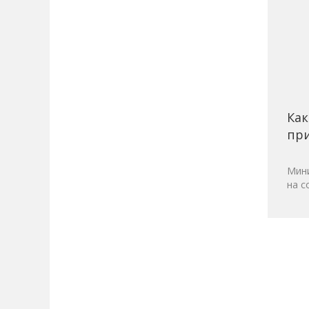
Как
при
Мини
на с