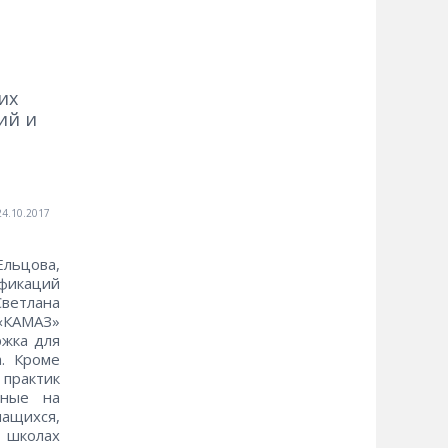
их
ий и
24.10.2017
льцова,
фикаций
Светлана
 «КАМАЗ»
ржка для
. Кроме
 практик
нные на
чащихся,
 школах