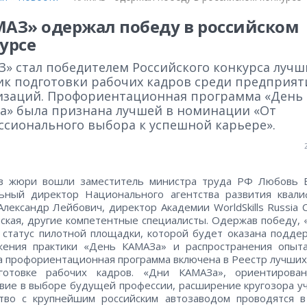
АЗ» одержал победу в российском
урсе
З» стал победителем Российского конкурса лучш
ик подготовки рабочих кадров среди предприят
изаций. Профориентационная программа «День
а» была признана лучшей в номинации «От
ссионального выбора к успешной карьере».
ав жюри вошли заместитель министра труда РФ Любовь Е
льный директор Национального агентства развития квали
Александр Лейбович, директор Академии WorldSkills Russia 
ская, другие компетентные специалисты. Одержав победу,
 статус пилотной площадки, которой будет оказана подде
жения практики «День КАМАЗа» и распространения опыта
та профориентационная программа включена в Реестр лучших
готовке рабочих кадров. «Дни КАМАЗа», ориентирова
вие в выборе будущей профессии, расширение кругозора у
ство с крупнейшим российским автозаводом проводятся в