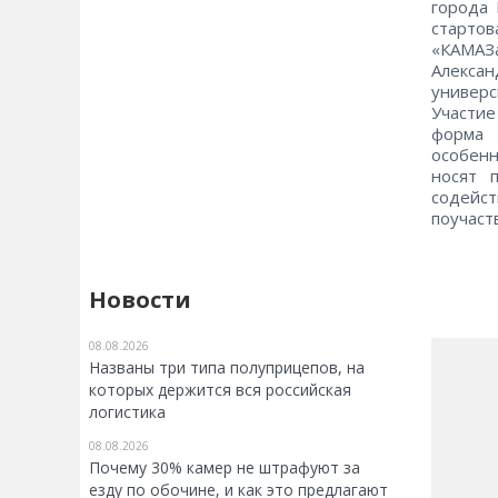
города
старто
«КАМАЗ
Алексан
универс
Участие
форма 
особенн
носят 
содейс
поучаст
Новости
08.08.2026
Названы три типа полуприцепов, на
которых держится вся российская
логистика
08.08.2026
Почему 30% камер не штрафуют за
езду по обочине, и как это предлагают