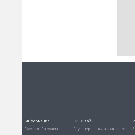
Информация
ЗР Онлайн
У
Журнал "За рулем"
Грузоперевозки и транспорт
Р