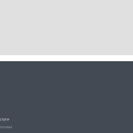
слуги
еклама