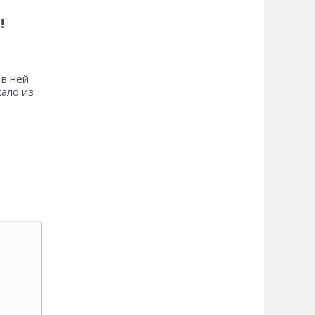
!
 в ней
хало из