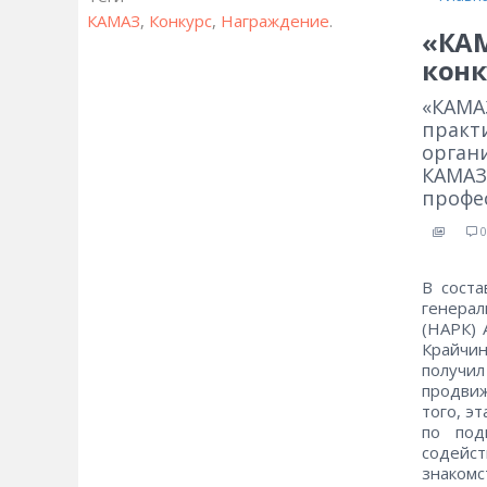
КАМАЗ
,
Конкурс
,
Награждение
.
«КАМ
конк
«КАМА
практ
орган
КАМАЗ
профе
0
В сост
генера
(НАРК) 
Крайчин
получил
продви
того, э
по под
содейст
знаком