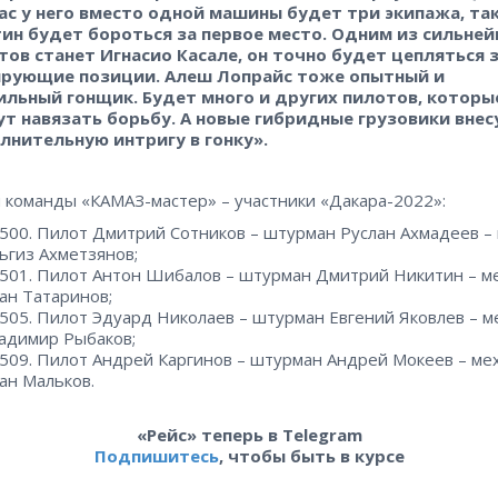
ас у него вместо одной машины будет три экипажа, та
ин будет бороться за первое место. Одним из сильне
тов станет Игнасио Касале, он точно будет цепляться 
рующие позиции. Алеш Лопрайс тоже опытный и
ильный гонщик. Будет много и других пилотов, которы
ут навязать борьбу. А новые гибридные грузовики внес
лнительную интригу в гонку».
 команды «КАМАЗ-мастер» – участники «Дакара-2022»:
500. Пилот Дмитрий Сотников – штурман Руслан Ахмадеев –
ьгиз Ахметзянов;
501. Пилот Антон Шибалов – штурман Дмитрий Никитин – м
ан Татаринов;
505. Пилот Эдуард Николаев – штурман Евгений Яковлев – м
адимир Рыбаков;
509. Пилот Андрей Каргинов – штурман Андрей Мокеев – ме
ан Мальков.
«Рейс» теперь в Telegram
Подпишитесь
, чтобы быть в курсе