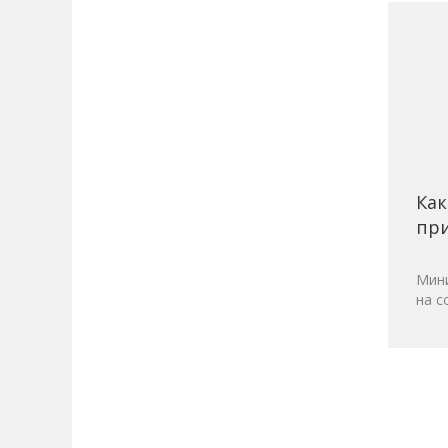
Как
при
Мини
на с