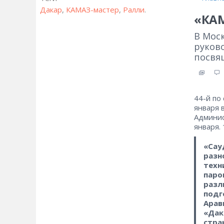
Дакар
,
КАМАЗ-мастер
,
Ралли
.
«КАМ
В Мос
руков
посвя
44-й по
января 
Админис
января.
«Сау
разн
техн
паро
разл
подг
Арав
«Дак
стра