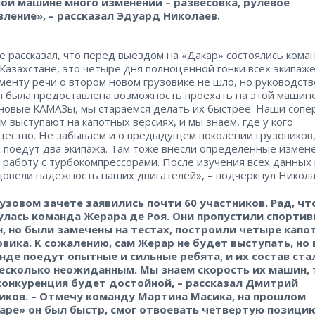
вой машине много изменений – развесовка, рулевое
вление», – рассказал Эдуард Николаев.
е рассказал, что перед выездом на «Дакар» состоялись ком
 Казахстане, это четыре дня полноценной гонки всех экипаже
менту речи о втором новом грузовике не шло, но руководст
 была предоставлена возможность проехать на этой машине
новые КАМАЗы, мы стараемся делать их быстрее. Наши сопе
м выступают на капотных версиях, и мы знаем, где у кого
ество. Не забываем и о предыдущем поколении грузовиков,
 поедут два экипажа. Там тоже внесли определенные измен
 работу с турбокомпрессорами. После изучения всех данных
довели надежность наших двигателей», – подчеркнул Никола
рузовом зачете заявились почти 60 участников. Рад, чт
улась команда Жерара де Роя. Они пропустили спорти
н, но были замечены на тестах, построили четыре капо
овика. К сожалению, сам Жерар не будет выступать, но 
нде поедут опытные и сильные ребята, и их состав ста
несколько неожиданным. Мы знаем скорость их машин, 
конкуренция будет достойной, – рассказал Дмитрий
иков. – Отмечу команду Мартина Масика, на прошлом
аре» он был быстр, смог отвоевать четвертую позицию