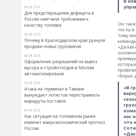
В но
упра
06.08.2026
Для предотвращения дефицита в
России смягчили требования к
Он такж
качеству топлива
тесты в
тому мо
06.08.2026
Почему в Краснодарском крае рухнули
команды
продажи новых грузовиков
«Делая 
основно
06.08.2026
преимущ
Оформление разрешений на вывоз
которых
мусора и стройотходов в Москве
провели
автоматизировали
сборах 
06.08.2026
«В г
Атака на терминал в Тамани
верн
вынуждает логистов перестраивать
сезо
маршруты поставок
груз
кома
06.08.2026
нас 
Как ситуация на топливном рынке
что 
изменит макроэкономический прогноз
Сотн
России
«Дак