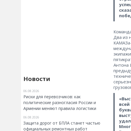
успе
сказ
побе
Команда
Два из 
КАМАЗа-
междуна
экипажи
пятикра
Антона 
предыду
техниче
Новости
серьезн
грузово
06.08.2026
Риски для перевозчиков: как
«Выс
политические разногласия России и
всей
Армении меняют правила логистики
букв
выст
06.08.2026
удал
Защита дорог от БПЛА станет частью
Мног
официальных ремонтных работ