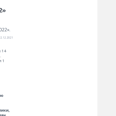
2»
22».
22.12.2021
я 14
.
и 1
ую
лики,
иян