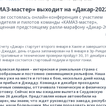
АЗ-мастер» выходит на «Дакар-202
кве состоялась онлайн-конференция с участием
одителя и пилотов команды «КАМАЗ-мастер»,
щенная предстоящему ралли-марафону «Дакар-20
 счету «Дакар» стартует второго января в Хаиле и завершитс
в Джидде, день отдыха запланирован на 8 января в Эр-Рияде
тративные и технические проверки пройдут 30, 31 декабря 
 1 января состоится стартовый подиум и пролог гонки.
довская Аравия – интересная и уникальная страна с
ообразным и постоянно сменяющимся рельефом. Наша
ика уже на месте и готова к бою, несколько дней назад
м прибыл в Джидду. Команда в декабре проходила
ичные семинары, оттачивала техническую и физическ
отовку. Сейчас все мы ожидаем вылета в Саудовскую
ию 26 декабря. Представляя новые автомобили на
аре», мы знаем, что ждет руководство завода, респуб
ны, наши болельщики. Мы хотим порадовать всех росс