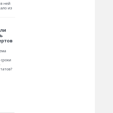
 в ней
хало из
 ли
ь
ертов
ема
 сроки
»
ьтатов?