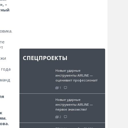
, –
тный
овика.
те
ут
СПЕЦПРОЕКТЫ
ажи
 года
Новые ударные
инструменты AIRLINE —
оманд
оценивает профессионал!
1
ля
Новые ударные
инструменты AIRLINE —
первое знакомство!
к
2
ям.
ова.