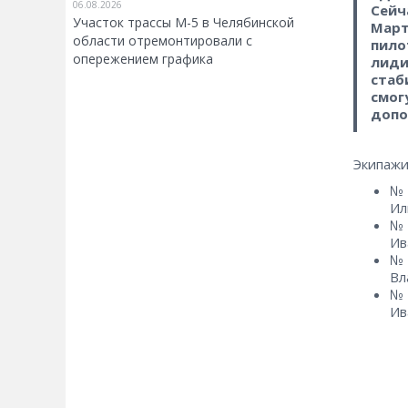
06.08.2026
Сейч
Участок трассы М-5 в Челябинской
Март
области отремонтировали с
пило
опережением графика
лиди
стаб
смог
допо
Экипажи
№ 
Ил
№ 
Ив
№ 
Вл
№ 
Ив