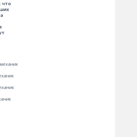
к что
йших
за
е
ут
 механик
еханик
еханик
ханик