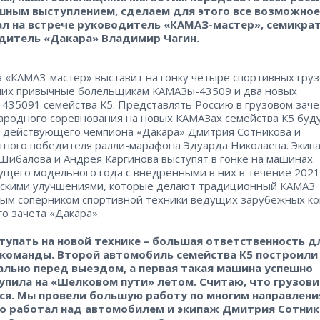
шным выступлением, сделаем для этого все возможное»
ал на встрече руководитель «КАМАЗ-мастер», семикра
дитель «Дакара» Владимир Чагин.
 «КАМАЗ-мастер» выставит на гонку четыре спортивных груз
них привычные болельщикам КАМАЗы-43509 и два новых
435091 семейства К5. Представлять Россию в грузовом заче
родного соревнования на новых КАМАЗах семейства К5 буд
 действующего чемпиона «Дакара» Дмитрия Сотникова и
тного победителя ралли-марафона Эдуарда Николаева. Экип
Шибалова и Андрея Каргинова выступят в гонке на машинах
щего модельного года с внедренными в них в течение 2021
скими улучшениями, которые делают традиционный КАМАЗ
ым соперником спортивной техники ведущих зарубежных к
го зачета «Дакара».
тупать на новой технике – большая ответственность д
 команды. Второй автомобиль семейства К5 построили
ально перед выездом, а первая такая машина успешно
упила на «Шелковом пути» летом. Считаю, что грузови
ся. Мы провели большую работу по многим направлени
о работал над автомобилем и экипаж Дмитрия Сотник