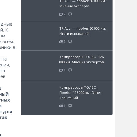
TRIALLI — пробег 50 000 км.
Мнение эксперта
2
андные
TRIALLI — пробег 50 000 км.
й. К
Итоги испытаний
вом
 всем.
2
рники в
Компрессоры ТОЛВО. 126
 на
000 км. Мнения экспертов
ения,
 на
1
ев.
о
Компрессоры ТОЛВО.
Пробег 126 000 км. Отчет
вный
испытаний
тных
в
1
л для
так
.