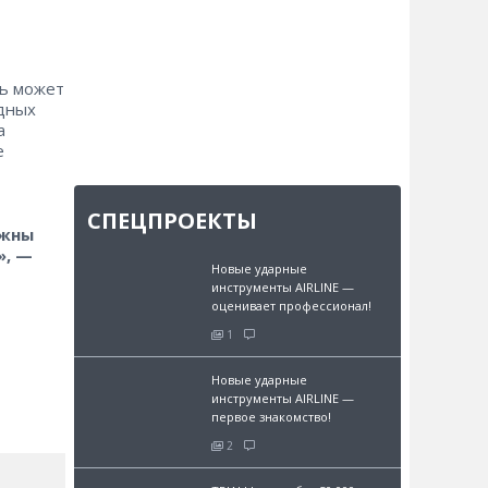
рь может
одных
а
е
СПЕЦПРОЕКТЫ
лжны
», —
Новые ударные
инструменты AIRLINE —
оценивает профессионал!
1
Новые ударные
инструменты AIRLINE —
первое знакомство!
2