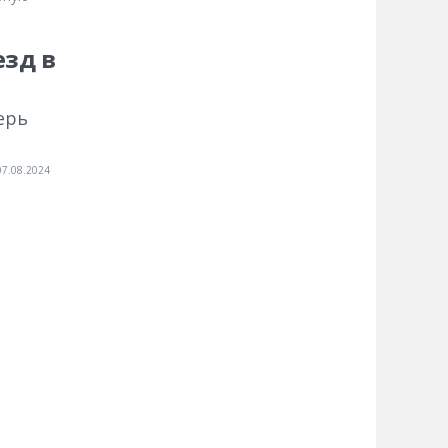
зд в
ерь
07.08.2024