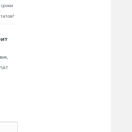
 сроки
»
ьтатов?
оит
вик,
FIAT
?