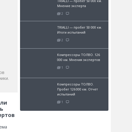
TRIALLI — пробег 50 000 км.
Мнение эксперта
2
TRIALLI — пробег 50 000 км.
Итоги испытаний
2
и
Компрессоры ТОЛВО. 126
000 км. Мнения экспертов
1
ов
ики.
Компрессоры ТОЛВО.
Пробег 126 000 км. Отчет
испытаний
 ли
1
ь
ертов
ема