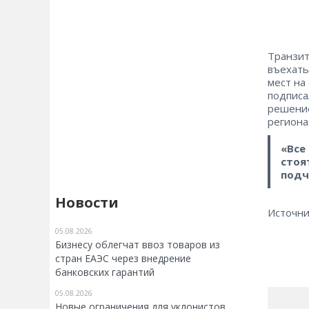
Транзит
въехать
мест на
подписа
решение
региона
«Все
стоя
подч
Новости
Источни
05.08.2026
Бизнесу облегчат ввоз товаров из
стран ЕАЭС через внедрение
банковских гарантий
05.08.2026
Новые ограничения для уклонистов