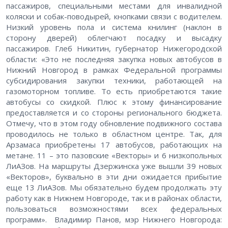
пассажиров, специальными местами для инвалидной
коляски и собак-поводырей, кнопками связи с водителем.
Низкий уровень пола и система книлинг (наклон в
сторону дверей) облегчают посадку и высадку
пассажиров. Глеб Никитин, губернатор Нижегородской
области: «Это не последняя закупка новых автобусов в
Нижний Новгород в рамках Федеральной программы
субсидирования закупки техники, работающей на
газомоторном топливе. То есть приобретаются такие
автобусы со скидкой. Плюс к этому финансирование
предоставляется и со стороны регионального бюджета.
Отмечу, что в этом году обновление подвижного состава
проводилось не только в областном центре. Так, для
Арзамаса приобретены 17 автобусов, работающих на
метане. 11 – это пазовские «Векторы» и 6 низкопольных
ЛиАЗов. На маршруты Дзержинска уже вышли 39 новых
«Векторов», буквально в эти дни ожидается прибытие
еще 13 ЛиАЗов. Мы обязательно будем продолжать эту
работу как в Нижнем Новгороде, так и в районах области,
пользоваться возможностями всех федеральных
программ». Владимир Панов, мэр Нижнего Новгорода: