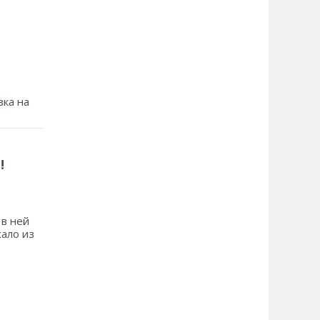
зка на
!
 в ней
хало из