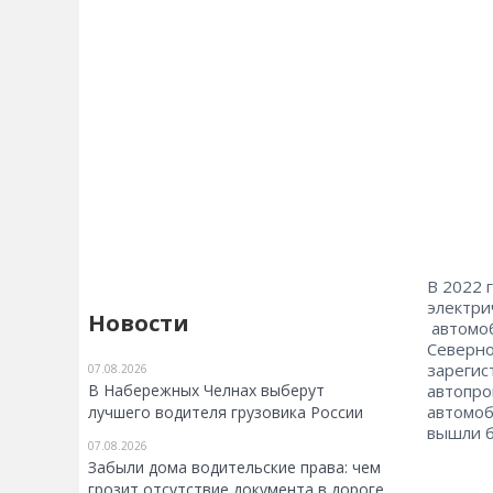
В 2022 
электри
Новости
автомоб
Северно
зарегис
07.08.2026
В Набережных Челнах выберут
автопро
автомоб
лучшего водителя грузовика России
вышли б
07.08.2026
Забыли дома водительские права: чем
грозит отсутствие документа в дороге