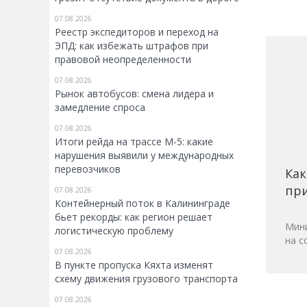
07.08.2026
Реестр экспедиторов и переход на
ЭПД: как избежать штрафов при
правовой неопределенности
07.08.2026
Рынок автобусов: смена лидера и
замедление спроса
07.08.2026
Итоги рейда на трассе М-5: какие
нарушения выявили у международных
перевозчиков
Как
при
07.08.2026
Контейнерный поток в Калининграде
бьет рекорды: как регион решает
Мини
логистическую проблему
на с
07.08.2026
В пункте пропуска Кяхта изменят
схему движения грузового транспорта
07.08.2026