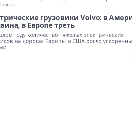
е треть
трические грузовики Volvo: в Амер
вина, в Европе треть
шлом году количество тяжелых электрических
виков на дорогах Европы и США росло ускоренн
ми.