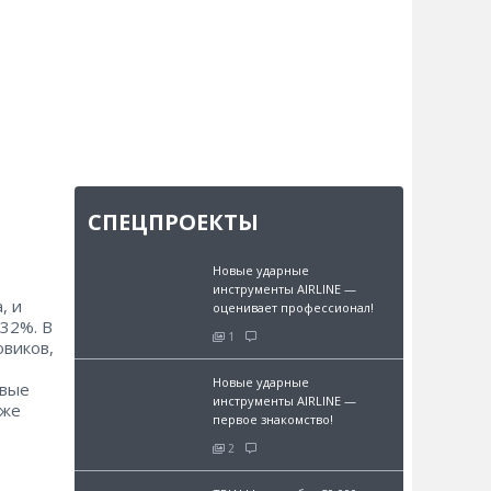
СПЕЦПРОЕКТЫ
Новые ударные
инструменты AIRLINE —
, и
оценивает профессионал!
32%. В
1
овиков,
Новые ударные
овые
инструменты AIRLINE —
уже
первое знакомство!
2