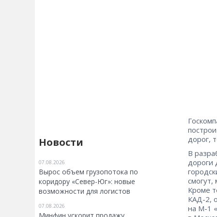
Госкомп
построи
дорог, 
Новости
В разра
дороги 
07.08.2026
городск
Вырос объем грузопотока по
смогут,
коридору «Север-Юг»: новые
Кроме т
возможности для логистов
КАД-2, 
07.08.2026
на М-1 
Минфин ускорит продажу