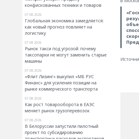
в Моско
конфискованных техники и товаров
«Гос
07.08.2026
резу
Глобальная экономика замедляется:
объе
как новый прогноз повлияет на
спос
логистику
скор
Пред
07.08.2026
Рынок такси под угрозой: почему
таксопарки не могут заменить старые
Источни
машины
07.08.2026
«Флит Лизинг» выкупил «МБ РУС
Финанс» для усиления позиции на
рынке коммерческого транспорта
07.08.2026
Как рост товарооборота в ЕАЭС
меняет рынок грузоперевозок
07.08.2026
В Белоруссии запустили пилотный
проект по субсидированию
транспортных расходов экспортеров