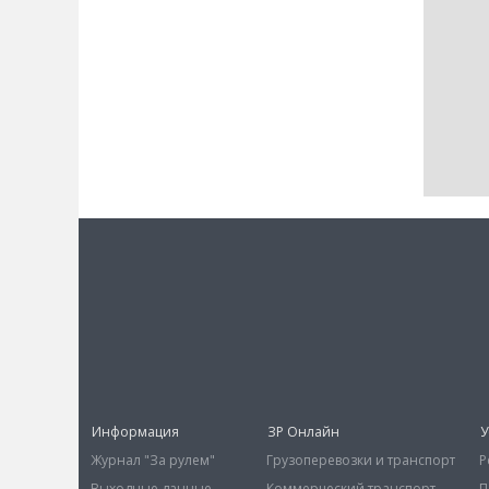
Информация
ЗР Онлайн
У
Журнал "За рулем"
Грузоперевозки и транспорт
Р
Выходные данные
Коммерческий транспорт
П