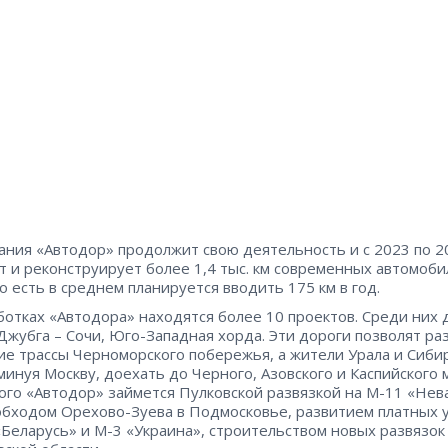
ания «Автодор» продолжит свою деятельность и с 2023 по 2
т и реконструирует более 1,4 тыс. км современных автомоб
то есть в среднем планируется вводить 175 км в год.
ботках «Автодора» находятся более 10 проектов. Среди них 
Джубга – Сочи, Юго-Западная хорда. Эти дороги позволят ра
ие трассы Черноморского побережья, а жители Урала и Сиби
 минуя Москву, доехать до Черного, Азовского и Каспийского 
ого «Автодор» займется Пулковской развязкой на М-11 «Нев
обходом Орехово-Зуева в Подмосковье, развитием платных 
«Беларусь» и М-3 «Украина», строительством новых развязок