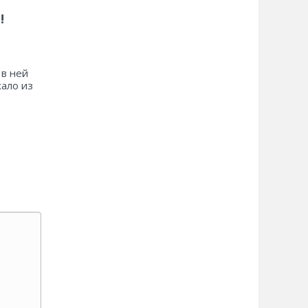
!
 в ней
хало из