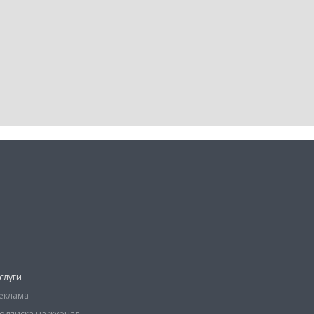
слуги
еклама
одписка на журнал