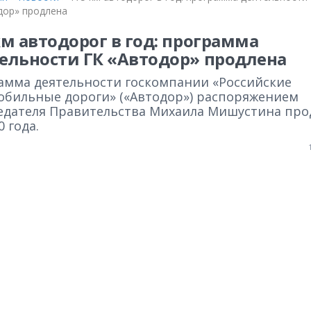
дор» продлена
км автодорог в год: программа
ельности ГК «Автодор» продлена
амма деятельности госкомпании «Российские
обильные дороги» («Автодор») распоряжением
едателя Правительства Михаила Мишустина про
0 года.