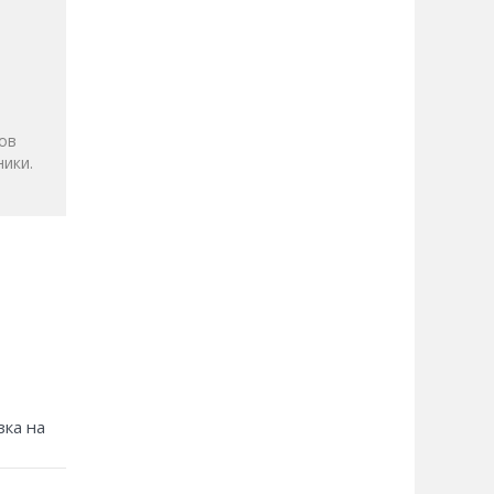
и
ов
ики.
зка на