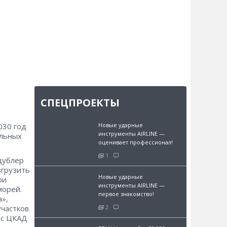
СПЕЦПРОЕКТЫ
030 год
Новые ударные
инструменты AIRLINE —
ильных
оценивает профессионал!
1
дублер
згрузить
Новые ударные
ри
инструменты AIRLINE —
морей.
первое знакомство!
а»,
участков
2
 с ЦКАД