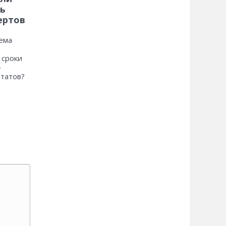
ь
ертов
ема
 сроки
»
ьтатов?