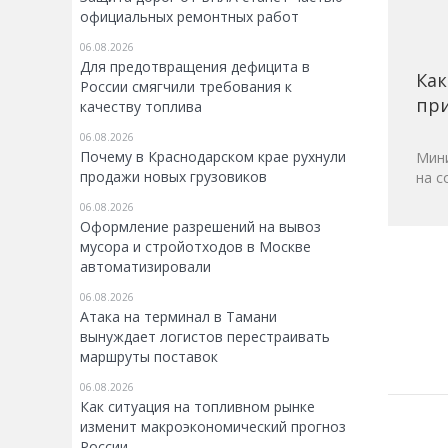
официальных ремонтных работ
06.08.2026
Для предотвращения дефицита в
Как
России смягчили требования к
при
качеству топлива
06.08.2026
Почему в Краснодарском крае рухнули
Мини
продажи новых грузовиков
на с
06.08.2026
Оформление разрешений на вывоз
мусора и стройотходов в Москве
автоматизировали
06.08.2026
Атака на терминал в Тамани
вынуждает логистов перестраивать
маршруты поставок
06.08.2026
Как ситуация на топливном рынке
изменит макроэкономический прогноз
России