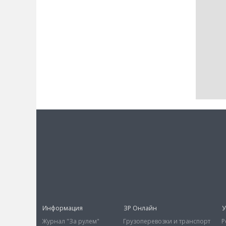
Информация
ЗР Онлайн
У
Журнал "За рулем"
Грузоперевозки и транспорт
Р