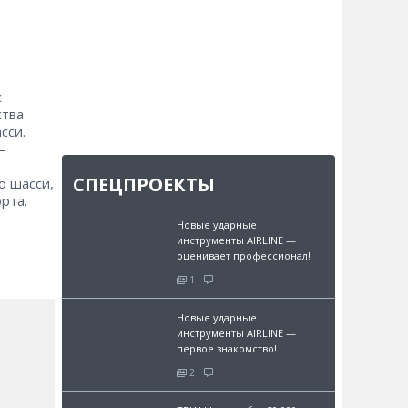
с
ства
сси.
–
СПЕЦПРОЕКТЫ
о шасси,
рта.
Новые ударные
инструменты AIRLINE —
оценивает профессионал!
1
Новые ударные
инструменты AIRLINE —
первое знакомство!
2