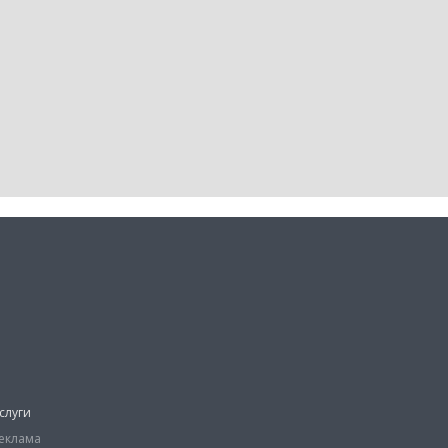
слуги
еклама