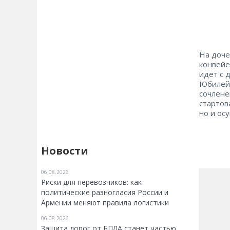
На доче
конвейе
идет с 
Юбилейн
сочлене
стартов
но и ос
Новости
06.08.2026
Риски для перевозчиков: как
политические разногласия России и
Армении меняют правила логистики
06.08.2026
Защита дорог от БПЛА станет частью