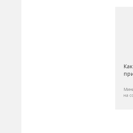
Как
при
Мини
на с