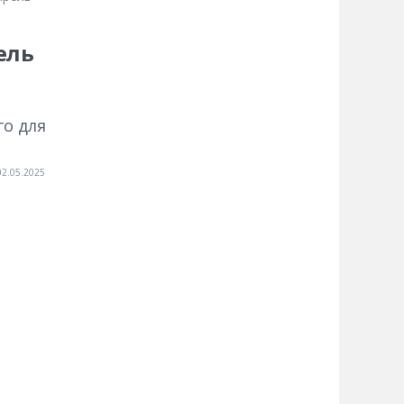
ель
го для
02.05.2025