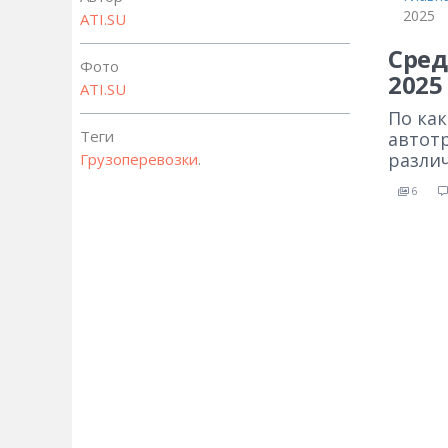
2025
ATI.SU
Сред
Фото
2025
ATI.SU
По ка
Теги
автот
разли
Грузоперевозки
.
6