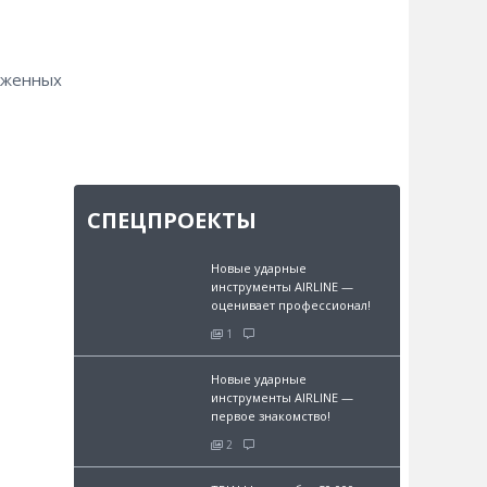
уженных
СПЕЦПРОЕКТЫ
Новые ударные
инструменты AIRLINE —
оценивает профессионал!
1
Новые ударные
инструменты AIRLINE —
первое знакомство!
2