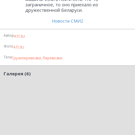
заграничное, то оно приехало из
дружественной Беларуси.
Новости СМИ2
Автор
ATI.SU
Фото
ATI.SU
Теги
Грузоперевозки
,
Перевозки
.
Галерея (6)