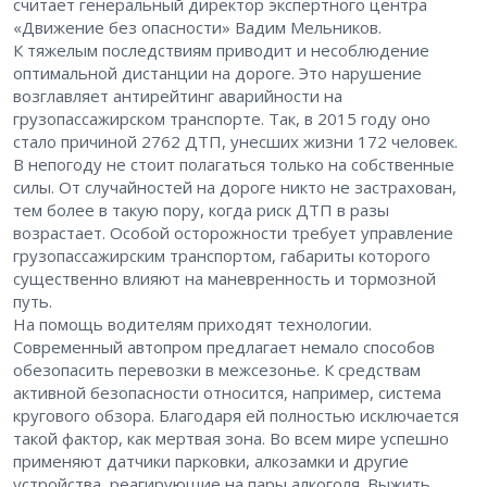
считает генеральный директор экспертного центра
«Движение без опасности» Вадим Мельников.
К тяжелым последствиям приводит и несоблюдение
оптимальной дистанции на дороге. Это нарушение
возглавляет антирейтинг аварийности на
грузопассажирском транспорте. Так, в 2015 году оно
стало причиной 2762 ДТП, унесших жизни 172 человек.
В непогоду не стоит полагаться только на собственные
силы. От случайностей на дороге никто не застрахован,
тем более в такую пору, когда риск ДТП в разы
возрастает. Особой осторожности требует управление
грузопассажирским транспортом, габариты которого
существенно влияют на маневренность и тормозной
путь.
На помощь водителям приходят технологии.
Современный автопром предлагает немало способов
обезопасить перевозки в межсезонье. К средствам
активной безопасности относится, например, система
кругового обзора. Благодаря ей полностью исключается
такой фактор, как мертвая зона. Во всем мире успешно
применяют датчики парковки, алкозамки и другие
устройства, реагирующие на пары алкоголя. Выжить