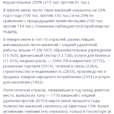
внушительные 250% (215 тыс. против 61 тыс.).
В апреле-июне число таких вакансий снизилось на 23%
год к году (100 тыс. против 130 тыс.) и на 25% по
сравнению с предыдущими тремя месяцами (100 тыс.
против 134 тыс.). Снижение наблюдается второй квартал
подряд.
В январе-июне в топ-10 отраслей, разместивших
максимальное число вакансий с опцией удаленной
работы, вошли IT (58 597), образовательные учреждения
(15 505), финансовый сектор (12 728), услуги для бизнеса
(11 010), медиаотрасль — СМИ, PR и маркетинг (5773),
розничная торговля (5514), телеком и связь (3283),
строительство и недвижимость (2653), производство и
продажа товаров народного потребления (2553) и услуги
для населения (1902).
Логистическая отрасль, занимавшая в год назад девятое
место, выбыла из топа — 1776 вакансий с опцией
удаленки против 2079 в марте-июне прошлого года.
Количество вакансий снизилось на заметные 15%. Более
активными темпами оно снижалось только в госсекторе (в