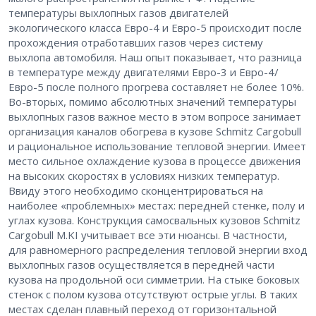
температуры выхлопных газов двигателей
экологического класса Евро-4 и Евро-5 происходит после
прохождения отработавших газов через систему
выхлопа автомобиля. Наш опыт показывает, что разница
в температуре между двигателями Евро-3 и Евро-4/
Евро-5 после полного прогрева составляет не более 10%.
Во-вторых, помимо абсолютных значений температуры
выхлопных газов важное место в этом вопросе занимает
организация каналов обогрева в кузове Schmitz Cargobull
и рациональное использование тепловой энергии. Имеет
место сильное охлаждение кузова в процессе движения
на высоких скоростях в условиях низких температур.
Ввиду этого необходимо сконцентрироваться на
наиболее «проблемных» местах: передней стенке, полу и
углах кузова. Конструкция самосвальных кузовов Schmitz
Cargobull M.KI учитывает все эти нюансы. В частности,
для равномерного распределения тепловой энергии вход
выхлопных газов осуществляется в передней части
кузова на продольной оси симметрии. На стыке боковых
стенок с полом кузова отсутствуют острые углы. В таких
местах сделан плавный переход от горизонтальной