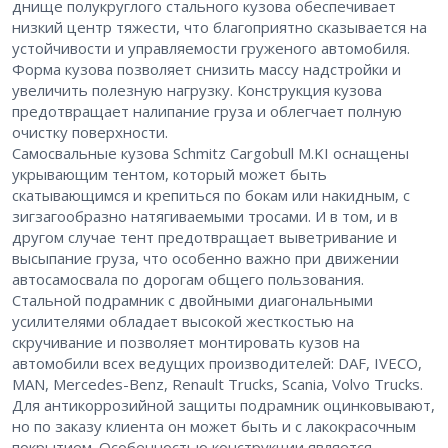
днище полукруглого стального кузова обеспечивает
низкий центр тяжести, что благоприятно сказывается на
устойчивости и управляемости груженого автомобиля.
Форма кузова позволяет снизить массу надстройки и
увеличить полезную нагрузку. Конструкция кузова
предотвращает налипание груза и облегчает полную
очистку поверхности.
Самосвальные кузова Schmitz Cargobull M.KI оснащены
укрывающим тентом, который может быть
скатывающимся и крепиться по бокам или накидным, с
зигзагообразно натягиваемыми тросами. И в том, и в
другом случае тент предотвращает выветривание и
высыпание груза, что особенно важно при движении
автосамосвала по дорогам общего пользования.
Стальной подрамник с двойными диагональными
усилителями обладает высокой жесткостью на
скручивание и позволяет монтировать кузов на
автомобили всех ведущих производителей: DAF, IVECO,
MAN, Mercedes-Benz, Renault Trucks, Scania, Volvo Trucks.
Для антикоррозийной защиты подрамник оцинковывают,
но по заказу клиента он может быть и с лакокрасочным
покрытием. Особенностью конструкции является