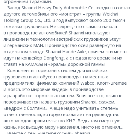
огромными тиражами.
Завод Shaanxi Heavy Duty Automobile Co. входит в состав
другого автомобильного «монстра» – группы Weichai
Holding Group Co., Ltd. В год выпускают около 200 тысяч
тяжелых грузовиков. Не секрет, что с самого начала
в производстве автомобилей Shaanxi используют
лицензии и технологии австрийских грузовиков Steyr
и германских MAN. Производство осей развернуто на
отдельном заводе Shaanxi Hande Axle, причем эти мосты
идут на конвейер Dongfeng, а с недавнего времени их
ставят на КАМАЗы и «Уралы» дорожной гаммы.
Компоненты тормозных систем для китайских
грузовиков и автобусов производят на местных
предприятиях, филиалах компаний Wabco, Knorr-Bremse
и Bosch. Это мировые лидеры в производстве
и разработке тормозных систем. Зная все это, язык не
поворачивается назвать грузовики Shaanxi, скажем,
«ведром с болтами». А еще надо учитывать степень
ответственности, которую возлагает на руководство
автозаводов правительство КНР. Ведь там смертную
казнь, как высшую меру наказания, никто не отменял…
Вместе с тем, «четырехосник» Shaanxi,