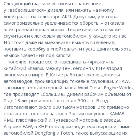
Следующий шаг: или выключить зажигание
у «взбесившегося» дизеля, или нажать на кнопку
«нейтраль» на селекторе АКП. Допустим, у мотора
самопроизвольно увеличиваются обороты – отказала
электронная педаль «газа». Теоретически это может
случиться и с легковым автомобилем, у каждого из нас.
Но стоит даже на «механике» выжать сцепление,
поставить коробку в «нейтраль», и пусть двигатель хоть
«выпрыгивает» из-под капота!
Конечно, проще всего навешивать «ярлыки» на
китайский Shaanxi. Между тем, сегодня у КНР вторая
экономика в мире. В Китае работает около дюжины
автозаводов, производящих тяжелые грузовики. У FAW,
например, есть моторный завод Wuxi Diesel Engine Works,
где производят «большие» дизели рабочим объемом от
2 до 13 литров и мощностью до 500 л. с. В год
изготавливают около 600 тысяч моторов. Это примерно
столько же, сколько за год в России выпускает КАМАЗ,
ЯМЗ, плюс Минский и Тутаевский моторные заводы.
А кроме FAW, в КНР есть производители широкой гаммы
автомобилей Dongfeng и Foton, также выпускающие их