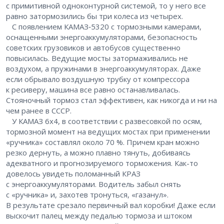
с примитивной одноконтурной системой, то у него все
равно затормозились бы три колеса из четырех.
С появлением КАМАЗ‑5320 с тормозными камерами,
оснащенными энергоаккумуляторами, безопасность
советских грузовиков и автобусов существенно
повысилась. Ведущие мосты затормаживались не
воздухом, а пружинами в энергоаккумуляторах. Даже
если обрывало воздушную трубку от компрессора
к ресиверу, машина все равно останавливалась.
Стояночный тормоз стал эффективен, как никогда и ни на
чем ранее в СССР.
У КАМАЗ 6х4, в соответствии с развесовкой по осям,
тормозной момент на ведущих мостах при применении
«ручника» составлял около 70 %. Причем кран можно
резко дернуть, а можно плавно тянуть, добиваясь
адекватного и прогнозируемого торможения. Как-то
довелось увидеть поломанный КРАЗ
с энергоаккумуляторами. Водитель забыл снять
с «ручника» и, захотев тронуться, «газанул».
В результате срезало первичный вал коробки! Даже если
выскочит палец между педалью тормоза и штоком