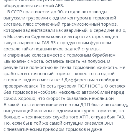
оборудованы системой ABS.
В СССР практически до 90-х годов автозаводы
выпускали грузовики с одним контуром в тормозной
системе, плюс стояночный трансмиссионный тормоз,
который задействовали как аварийный. В середине 80-х,
в Москве, на Садовом кольце автор этих строк видел
такую аварию: на ГАЗ‑53 с продуктовым фургоном
срезало гайки подшипников задней ступицы,
и спаренные колеса вместе с тормозным барабаном
«выехали» с моста, остались висеть на полуоси. В
результате полностью вытекла тормозная жидкость. Не
сработал и стояночный тормоз – колес-то на одной
стороне заднего моста нет! Дифференциал свободно
проворачивался. То есть грузовик ПОЛНОСТЬЮ остался
без тормозов и «собрал» несколько автомобилей перед
собой. Хорошо, что скорость оказалась небольшой.
В какой-то степени виновен в этом ДТП был и автозавод,
выпускающий машины с одними контуром тормозов, но
больше – техническая служба того АТП, откуда был ГАЗ.
Но, если бы в той же самой ситуации оказался ЗИЛ
с пневматическим приводом тормозов и даже