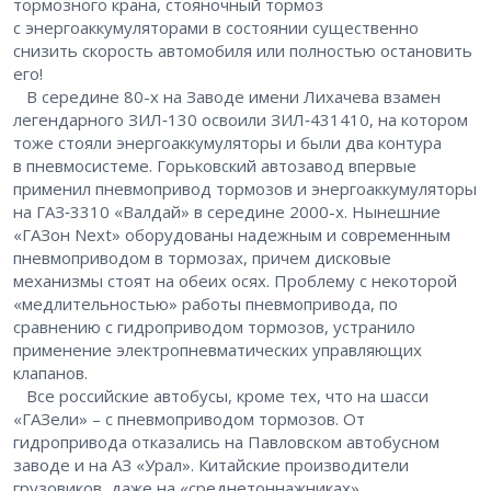
тормозного крана, стояночный тормоз
с энергоаккумуляторами в состоянии существенно
снизить скорость автомобиля или полностью остановить
его!
В середине 80-х на Заводе имени Лихачева взамен
легендарного ЗИЛ‑130 освоили ЗИЛ‑431410, на котором
тоже стояли энергоаккумуляторы и были два контура
в пневмосистеме. Горьковский автозавод впервые
применил пневмопривод тормозов и энергоаккумуляторы
на ГАЗ‑3310 «Валдай» в середине 2000-х. Нынешние
«ГАЗон Next» оборудованы надежным и современным
пневмоприводом в тормозах, причем дисковые
механизмы стоят на обеих осях. Проблему с некоторой
«медлительностью» работы пневмопривода, по
сравнению с гидроприводом тормозов, устранило
применение электропневматических управляющих
клапанов.
Все российские автобусы, кроме тех, что на шасси
«ГАЗели» – с пневмоприводом тормозов. От
гидропривода отказались на Павловском автобусном
заводе и на АЗ «Урал». Китайские производители
грузовиков, даже на «среднетоннажниках»