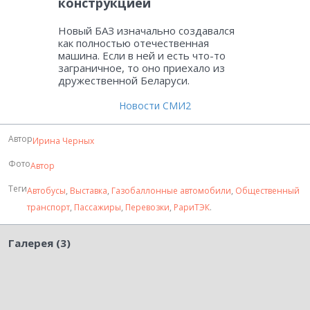
конструкцией
Новый БАЗ изначально создавался
как полностью отечественная
машина. Если в ней и есть что-то
заграничное, то оно приехало из
дружественной Беларуси.
Новости СМИ2
Автор
Ирина Черных
Фото
Автор
Теги
Автобусы
,
Выставка
,
Газобаллонные автомобили
,
Общественный
транспорт
,
Пассажиры
,
Перевозки
,
РариТЭК
.
Галерея (3)