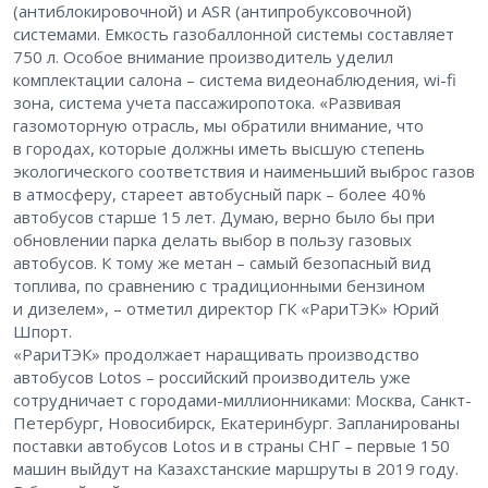
(антиблокировочной) и ASR (антипробуксовочной)
системами. Емкость газобаллонной системы составляет
750 л. Особое внимание производитель уделил
комплектации салона – ​система видеонаблюдения, wi-fi
зона, система учета пассажиропотока. «Развивая
газомоторную отрасль, мы обратили внимание, что
в городах, которые должны иметь высшую степень
экологического соответствия и наименьший выброс газов
в атмосферу, стареет автобусный парк – более 40 %
автобусов старше 15 лет. Думаю, верно было бы при
обновлении парка делать выбор в пользу газовых
автобусов. К тому же метан – ​самый безопасный вид
топлива, по сравнению с традиционными бензином
и дизелем», – ​отметил директор ГК «РариТЭК» Юрий
Шпорт.
«РариТЭК» продолжает наращивать производство
автобусов Lotos – ​российский производитель уже
сотрудничает с городами-миллионниками: Москва, Санкт-
Петербург, Новосибирск, Екатеринбург. Запланированы
поставки автобусов Lotos и в страны СНГ – ​первые 150
машин выйдут на Казахстанские маршруты в 2019 году.