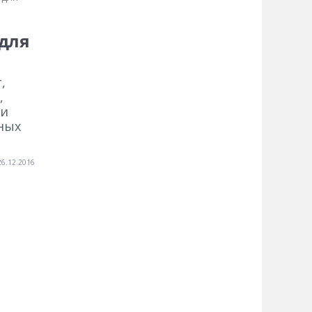
 для
,
,
ли
ных
26.12.2016