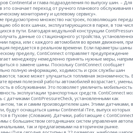
ров Continental и глава подразделения по выпуску шин. – Дл
в это означает переход от ручного планового обслуживания 
ическому мониторингу и целевому сервису».
ме предусмотрено множество настроек, позволяющих перед
цию обо всех шинах, эксплуатирующихся в парке, в том чис
ихся в пути. Благодаря модульной конструкции ContiPressur
олучать данные со стационарного устройства, установленно
ии парка, или с каждого автомобиля во время движения, пр
ция передается в реальном времени. Если параметры шины
ческому пределу, ContiConnect отправляет предупреждение
агает менеджеру немедленно принять нужные меры, наприм
диться о замене шины. Поскольку ContiConnect сообщает
льно полную информацию, ходимость и срок службы шин
ваются; также может улучшиться топливная экономичность. 
ате время полезной работы автомобилей возрастает, умень
ость в обслуживании. Это позволяет увеличить мобильность
вность эксплуатации транспортных средств. ContiConnect м
ь с датчиками ContiPressureCheck, установленными как
тантом, так и самим производителем шин. Этими датчиками, 
ти, будут оснащаться шины Continental iTire, выпуск которых
тся в Пухове (Словакия). Датчики, работающие с ContiConnect
имы с большинством сегодняшних систем управления автопа
гинальными, так и предлагаемыми на вторичном рынке.
ины iTyre сегодня доступны в 22 размерах, наиболее широк