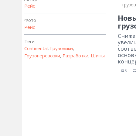
грузо
Рейс
Новы
Фото
груз
Рейс
Сниже
Теги
увели
соотв
Continental
,
Грузовики
,
основ
Грузоперевозки
,
Разработки
,
Шины
.
концер
5