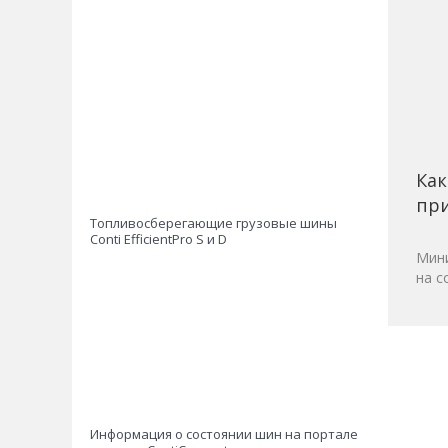
Как
при
Топливосберегающие грузовые шины
Conti EfficientPro S и D
Мини
на с
Информация о состоянии шин на портале