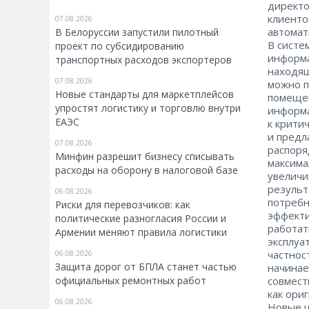
директо
клиенто
07.08.2026
автомат
В Белоруссии запустили пилотный
В систе
проект по субсидированию
информа
транспортных расходов экспортеров
находящ
07.08.2026
можно п
Новые стандарты для маркетплейсов
помещен
упростят логистику и торговлю внутри
информа
ЕАЭС
к крити
и предл
07.08.2026
распоря
Минфин разрешит бизнесу списывать
максима
расходы на оборону в налоговой базе
увеличи
результ
06.08.2026
потребн
Риски для перевозчиков: как
эффекти
политические разногласия России и
работат
Армении меняют правила логистики
эксплуа
частнос
06.08.2026
Защита дорог от БПЛА станет частью
начинае
официальных ремонтных работ
совмест
как ори
06.08.2026
Новые ш