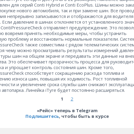
влен для серий Conti Hybrid и Conti EcoPlus. Шины можно зак
 покупке нового автомобиля, так и при замене шин. Все пров
ия непрерывно записываются и отображаются для водителя
. Если давление в шинах отклоняется от установленного зна
 ContiPressureCheck отправляет предупреждение. Это позвол
ю вовремя принять необходимые меры, чтобы устранить
ую проблему и восстановить нормальные показатели. Систе
essureCheck также совместима с рядом телематических систем
ря чему можно просматривать результаты измерений давле
туры шин на общем экране и передавать эти данные на вн
тва. Это обеспечивает прозрачность процесса для руководи
ка и упрощает контроль состояния шин. Кроме того,
essureCheck способствует сокращению расхода топлива и
нию износа шин, повышая их ходимость. Рост топливной
чности и увеличение срока службы шин снижают эксплуата
 автопарка. Линейка iTyre будет постоянно расширяться.
1
2
«Рейс» теперь в Telegram
Подпишитесь
, чтобы быть в курсе