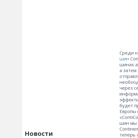
Среди но
шин
Con
шинах а
а затем
отправл
необход
через с
информа
эффекти
будет п
Европы 
«ContiC
шин мы 
Contine
Новости
теперь 