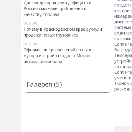
Для предотвращения дефицита в
предста
России смягчили требования к
как при
качеству топлива
измерен
дисплее
06.08.2026
система
Почему в Краснодарском крае рухнули
водител
продажи новых грузовиков
возникш
ContiPr
06.08.2026
благода
Оформление разрешений на вывоз
темпера
мусора и стройотходов в Москве
устройс
автоматизировали
автопар
ContiPr
уменьше
Галерея (5)
экономи
расходы