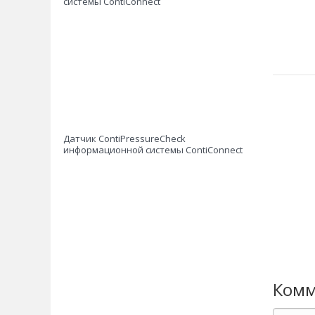
системы ContiConnect
Датчик ContiPressureCheck
информационной системы ContiConnect
Комм