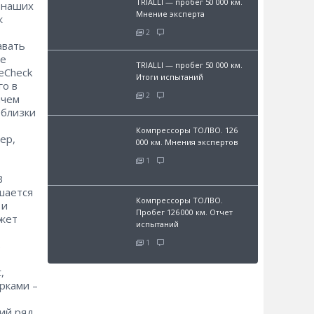
TRIALLI — пробег 50 000 км.
я наших
Мнение эксперта
к
2
авать
ле
TRIALLI — пробег 50 000 км.
eCheck
Итоги испытаний
го в
2
ичем
 близки
Компрессоры ТОЛВО. 126
ер,
000 км. Мнения экспертов
1
В
шается
Компрессоры ТОЛВО.
 и
Пробег 126 000 км. Отчет
ожет
испытаний
1
в
,
рками –
ий ряд