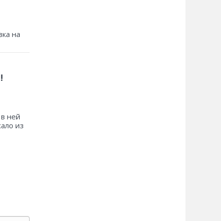
зка на
!
 в ней
хало из