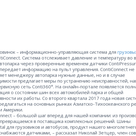
винок – инфор­ма­ци­­он­­но­-упра­вля­ю­щая система для
грузовы
tiConnect. Система отслеживает давление и температуру во 
втопарка через проверенные временем датчики ContiPressur
 передает информацию на пульт управления. ContiConnect не
яет менеджеру автопарка нужные данные, но и в случае
имости предлагает меры по устранению неисправностей, на
ервисную сеть Conti360°. На онлайн-портале появляется полн
ция о состоянии шин всех автомобилей парка и общей
вности их работы. Со второго квартала 2017 года новая сис
редлагаться на основных рынках Азиатско-Тихоокеанского ре
и Америки.
onnect – большой шаг вперед для нашей компании: из произ
превращаемся в поставщика комплексных решений. Шины
ntal для грузовиков и автобусов, продукт нашего многолетнег
снабжаются датчиками, – рассказал Николай Зетцер, член со