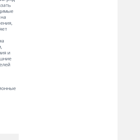
азать
одимые
 на
чения,
яет
ма
,
ния и
ешние
телей
ционные