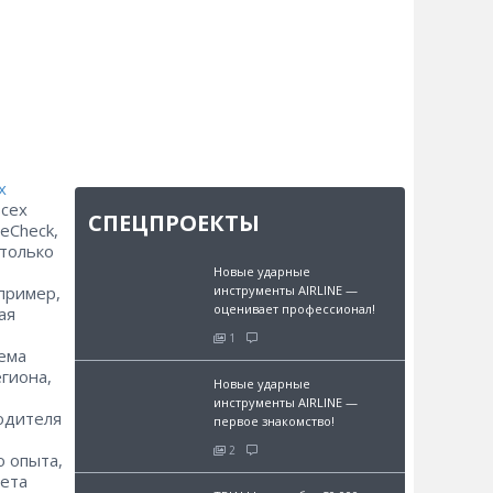
х
всех
СПЕЦПРОЕКТЫ
eCheck,
 только
Новые ударные
инструменты AIRLINE —
пример,
оценивает профессионал!
ая
1
тема
гиона,
Новые ударные
инструменты AIRLINE —
водителя
первое знакомство!
2
о опыта,
вета