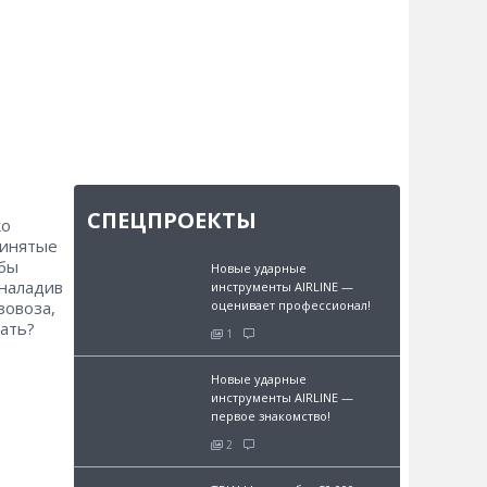
СПЕЦПРОЕКТЫ
ко
ринятые
 бы
Новые ударные
 наладив
инструменты AIRLINE —
зовоза,
оценивает профессионал!
лать?
1
Новые ударные
инструменты AIRLINE —
первое знакомство!
2