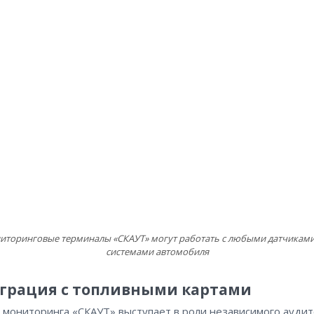
иторинговые терминалы «СКАУТ» могут работать с любыми датчиками
системами автомобиля
грация с топливными картами
 мониторинга «СКАУТ» выступает в роли независимого ауди