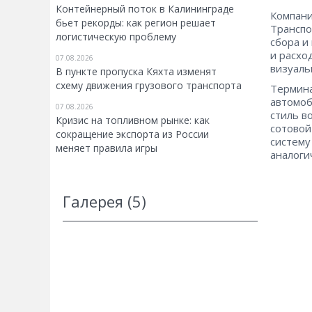
Контейнерный поток в Калининграде
Компани
бьет рекорды: как регион решает
Транспо
логистическую проблему
сбора и
и расхо
07.08.2026
визуаль
В пункте пропуска Кяхта изменят
схему движения грузового транспорта
Термина
автомоб
07.08.2026
стиль в
Кризис на топливном рынке: как
сотовой
сокращение экспорта из России
систему
меняет правила игры
аналоги
Галерея (5)