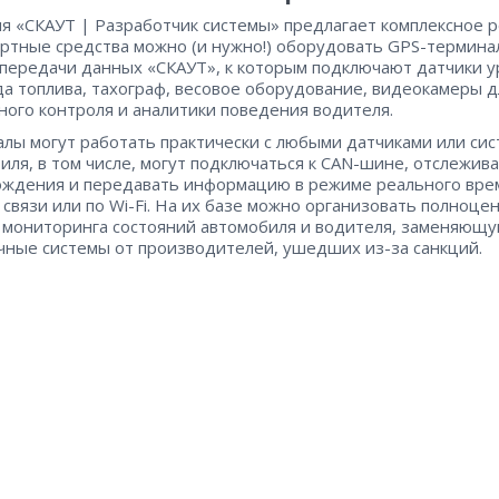
я «СКАУТ | Разработчик системы» предлагает комплексное 
ртные средства можно (и нужно!) оборудовать GPS-термина
 передачи данных «СКАУТ», к которым подключают датчики у
да топлива, тахограф, весовое оборудование, видеокамеры д
ного контроля и аналитики поведения водителя.
лы могут работать практически с любыми датчиками или си
иля, в том числе, могут подключаться к CAN-шине, отслежив
ождения и передавать информацию в режиме реального вре
 связи или по Wi-Fi. На их базе можно организовать полноце
 мониторинга состояний автомобиля и водителя, заменяющ
чные системы от производителей, ушедших из-за санкций.