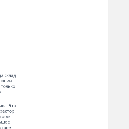
да склад
мпании
 только
х
ива. Это
иректор
троля
льшое
этапе