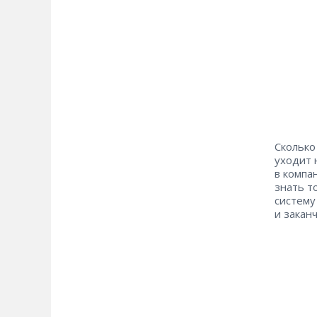
Сколько
уходит 
в компа
знать т
систему
и закан