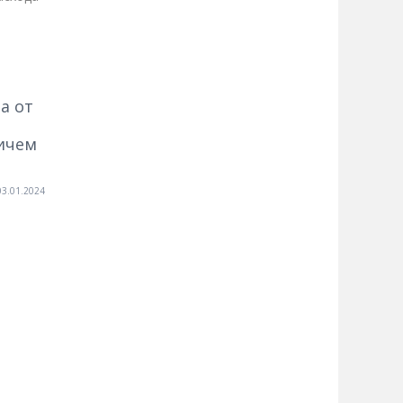
а от
ричем
03.01.2024