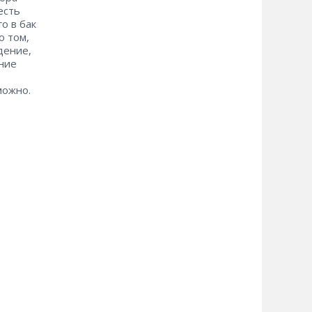
есть
о в бак
о том,
дение,
ние
можно.