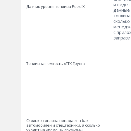
и ведет
Датчик уровня топлива PetrolX
данные 
топлива
сколько
менедже
с прило
заправи
Топливная емкость «ГТК Групп»
Сколько топлива попадает в бак
автомобилей и спецтехники, а сколько
уходит на «помощь друзьям»?