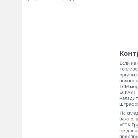
Конт
Если на
топливо
организ
полност
ГСМ мор
«СКАУТ 
наладит
штрафов
На скла
важно, 
«ГТК Гр
не дово
предпри