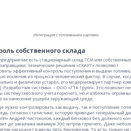
Интеграция с топливными картами
роль собственного склада
 предприятии есть стационарный склад ГСМ или собственные
заправщики, технические решения «СКАУТ» позволяют
овать эффективный контроль поступления и выдачи топлива,
ью исключив из процесса человеческий фактор. В случае, ког
ально и физически устарел, его модернизирует партнер ко
| Разработчик системы» – ​ООО «ГТК Групп». Это позволит не
ь систему сквозного учета горючего, но и избежать огромны
 за нанесение ущерба окружающей среде.
де нужно контролировать как выдачу, так и поступление топл
ведь согласно статистике, которую приводит генеральный д
упп» Андрей Чистоколов, каждый бензовоз без должного кон
зит до заказчика минимум 300 литров горючего. Даже небо
ятие расходует в месяц пять бензовозов. То есть только на 