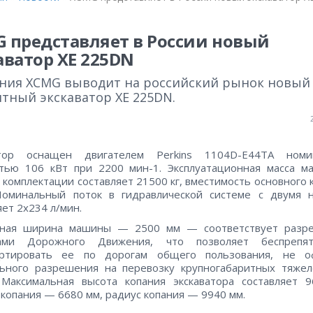
N
 представляет в России новый
аватор XE 225DN
ния XCMG выводит на российский рынок новый
итный экскаватор XE 225DN.
атор оснащен двигателем Perkins 1104D-E44TA номи
тью 106 кВт при 2200 мин-1. Эксплуатационная масса м
 комплектации составляет 21500 кг, вместимость основного
Номинальный поток в гидравлической системе с двумя н
яет 2х234 л/мин.
тная ширина машины — 2500 мм — соответствует разр
ами Дорожного Движения, что позволяет беспрепят
ортировать ее по дорогам общего пользования, не о
льного разрешения на перевозку крупногабаритных тяжел
 Максимальная высота копания экскаватора составляет 
 копания — 6680 мм, радиус копания — 9940 мм.