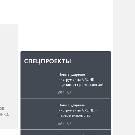
СПЕЦПРОЕКТЫ
Новые ударные
инструменты AIRLINE —
и
оценивает профессионал!
1
Новые ударные
ов
инструменты AIRLINE —
ики.
первое знакомство!
2