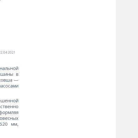
22.04.2021
нальной
ашины в
 ковша —
асосами
ешенной
ственно
формляя
овесных
9620 мм,