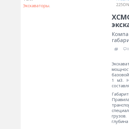
225D
Экскаваторы
.
XCMG
экск
Компа
габар
0
Экскав
мощнос
базовой
1 м3. 
составл
Габари
Правил
трансп
специа
грузов.
глубина