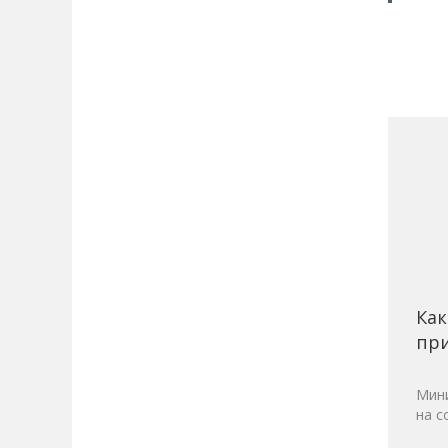
Как
при
Мини
на с