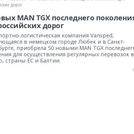
ских дорог
овых MAN TGX последнего поколени
российских дорог
портно-логистическая компания Vansped,
ующаяся в немецком городе Любек и в Санкт-
бурге, приобрела 50 новыми MAN TGX последнег
ения для осуществления регулярных перевозок в
, страны ЕС и Балтии.