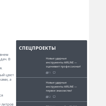
СПЕЦПРОЕКТЫ
овнем
дач. В
Новые ударные
инструменты AIRLINE —
оценивает профессионал!
я.
1
вый цвет
ами, а
Новые ударные
инструменты AIRLINE —
первое знакомство!
ся
2
 литров