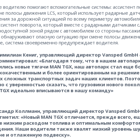
е водителю помогают вспомогательные системы: ассистент 
не полосы движения LCS, который использует радарные датч
ния за дорожной ситуацией по всему периметру автомобиля
ссистент поворота, который вместе с радарными датчиками 
нодоступной зоной рядом с автомобилем со стороны пассажи
 обнаруживают опасную ситуацию при смене полосы движен
е, система своевременно предупреждает водителя.
имилиан Кениг, управляющий директор Vansped GmbH 
омментировал: «Благодаря тому, что в нашем автопар
ились новые тягачи MAN TGX, наш автопарк стал еще б
кокачественным и более ориентированным на решение
х сложных транспортных задач наших клиентов. Поэт
о с уверенностью сказать, что грузовики нового поко
TGX идеально вписываются в нашу команду»
сандр Коллманн, управляющий директор Vansped Gmb
отметил: «Новый MAN TGX отличается, прежде всего, е
е низким расходом топлива и оптимальным комфорто
ения. Наши водители также хвалят низкий уровень шу
не и отлаженную подвеску».