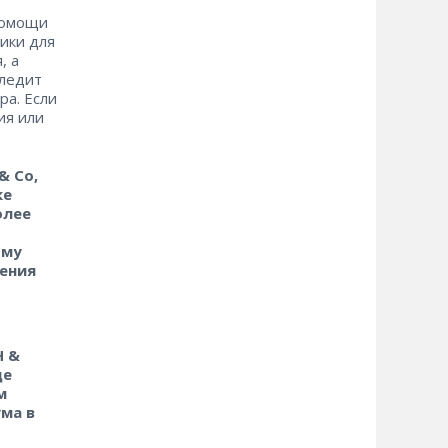
помощи
ики для
, а
следит
ра. Если
ия или
& Co,
ке
олее
ому
ления
H &
ще
м
ма в