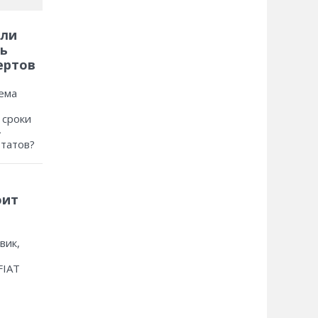
 ли
ь
ертов
ема
 сроки
»
ьтатов?
оит
вик,
FIAT
?