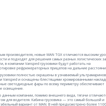
ым производителя, новые MAN TGX отличаются высоким ур
сти и подходят для решения самых разных логистических за
ти, в компании Vansped грузовики будут работать на
ртировке рефрижераторных прицепов на дальние расстояни
рузовики полностью окрашены в узнаваемый ультрамарино
и Vansped и оснащены блестящими хромированными накладк
ные светодиодные фары по всему периметру обеспечивают
е освещение.
о данным компании, помимо внешнего вида, тягачи отличают
ом для водителя. Кабина грузовика — это самый большой и
абельный вариант от MAN. В ней предусмотрено более 1100