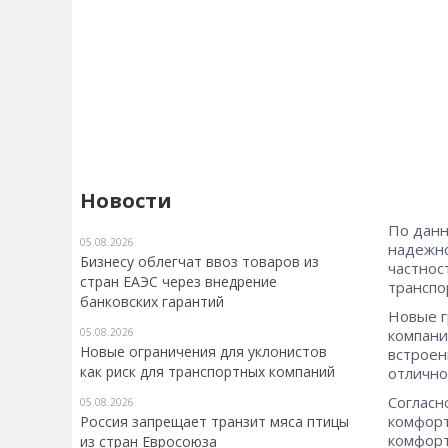
Новости
По данн
05.08.2026
надежно
Бизнесу облегчат ввоз товаров из
частнос
стран ЕАЭС через внедрение
транспо
банковских гарантий
Новые г
компани
05.08.2026
Новые ограничения для уклонистов
встроен
как риск для транспортных компаний
отлично
Согласн
05.08.2026
комфорт
Россия запрещает транзит мяса птицы
комфорт
из стран Евросоюза