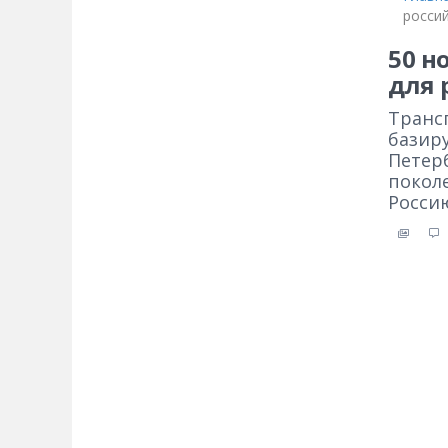
россий
50 н
для 
Транс
базир
Петер
покол
Россию