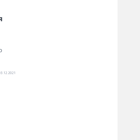
я
о
03.12.2021