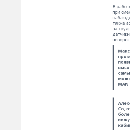
В работ
при сме
наблюде
также а
за труд
датчики
поворот
Макс
прок
появ
высо
самы
можн
MAN 
Алек
Co, 
боле
вожд
каби