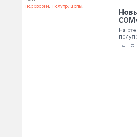
Перевозки
,
Полуприцепы
.
Новы
СOM
На сте
полуп