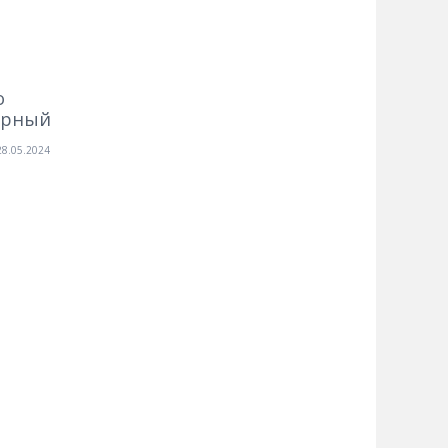
о
орный
28.05.2024