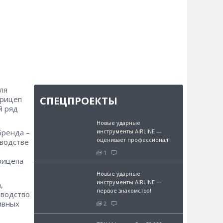
ля
прицеп
СПЕЦПРОЕКТЫ
й ряд
Новые ударные
бренда –
инструменты AIRLINE —
оценивает профессионал!
зводстве
1
рицепа
Новые ударные
инструменты AIRLINE —
,
первое знакомство!
зводство
ивных
2