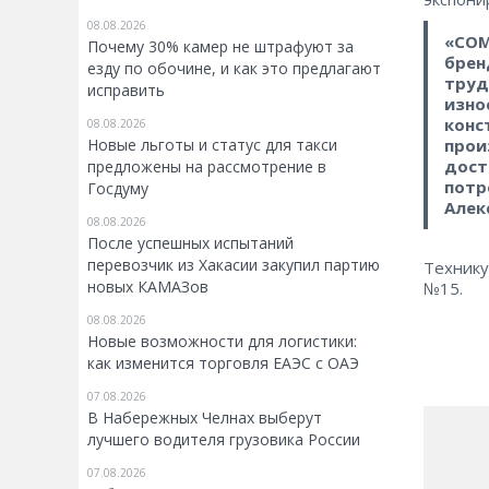
08.08.2026
«COM
Почему 30% камер не штрафуют за
брен
езду по обочине, и как это предлагают
труд
исправить
изно
конс
08.08.2026
прои
Новые льготы и статус для такси
дост
предложены на рассмотрение в
потр
Госдуму
Алек
08.08.2026
После успешных испытаний
перевозчик из Хакасии закупил партию
Технику
новых КАМАЗов
№15.
08.08.2026
Новые возможности для логистики:
как изменится торговля ЕАЭС с ОАЭ
07.08.2026
В Набережных Челнах выберут
лучшего водителя грузовика России
07.08.2026