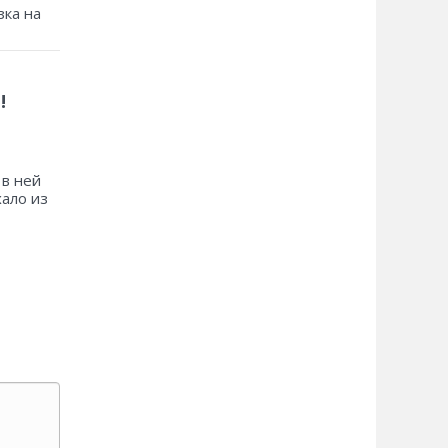
зка на
!
 в ней
хало из