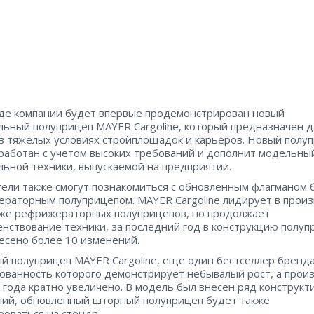
де компании будет впервые продемонстрирован новый
льный полуприцеп MAYER Cargoline, который предназначен д
в тяжелых условиях стройплощадок и карьеров. Новый полу
работан с учетом высоких требований и дополнит модельны
льной техники, выпускаемой на предприятии.
ели также смогут познакомиться с обновленным флагманом 
раторным полуприцепом. MAYER Cargoline лидирует в прои
же рефрижераторных полуприцепов, но продолжает
нствование техники, за последний год в конструкцию полуп
есено более 10 изменений.
 полуприцеп MAYER Cargoline, еще один бестселлер бренда
ованность которого демонстрирует небывалый рост, а прои
а года кратно увеличено. В модель был внесен ряд конструкт
ий, обновленный шторный полуприцеп будет также
роваться на стенде.