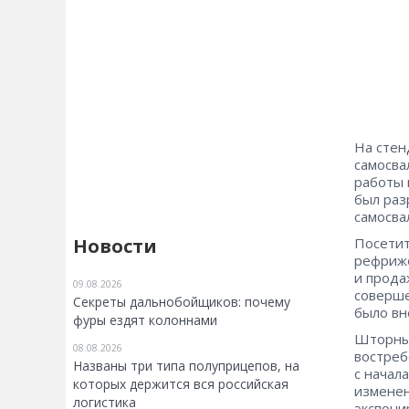
На стен
самосва
работы 
был раз
самосва
Посетит
Новости
рефриже
и прода
09.08.2026
соверше
Секреты дальнобойщиков: почему
было вн
фуры ездят колоннами
Шторный
08.08.2026
востреб
Названы три типа полуприцепов, на
с начал
которых держится вся российская
изменен
логистика
экспони