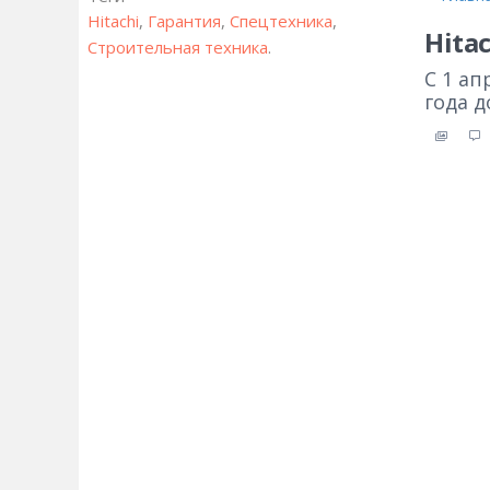
Hitachi
,
Гарантия
,
Спецтехника
,
Hita
Строительная техника
.
С 1 ап
года д