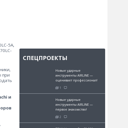
0LC-5A,
470LC-
СПЕЦПРОЕКТЫ
ники,
Новые ударные
ы при
инструменты AIRLINE —
людать
оценивает профессионал!
1
chi и
Новые ударные
инструменты AIRLINE —
торов
первое знакомство!
2
,