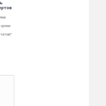
ь
ертов
ема
 сроки
»
ьтатов?