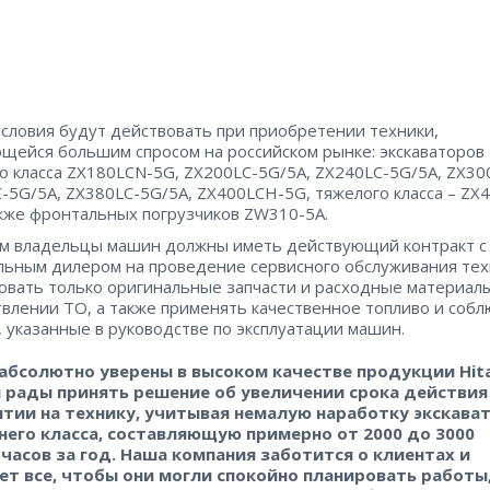
словия будут действовать при приобретении техники,
щейся большим спросом на российском рынке: экскаваторов
о класса ZX180LCN-5G, ZX200LC-5G/5A, ZX240LC-5G/5A, ZX30
-5G/5A, ZX380LC-5G/5A, ZX400LCH-5G, тяжелого класса – ZX
акже фронтальных погрузчиков ZW310-5A.
м владельцы машин должны иметь действующий контракт с
ьным дилером на проведение сервисного обслуживания тех
овать только оригинальные запчасти и расходные материал
влении ТО, а также применять качественное топливо и соб
, указанные в руководстве по эксплуатации машин.
абсолютно уверены в высоком качестве продукции Hita
 рады принять решение об увеличении срока действия
нтии на технику, учитывая немалую наработку экскава
него класса, составляющую примерно от 2000 до 3000
часов за год. Наша компания заботится о клиентах и
ет все, чтобы они могли спокойно планировать работы