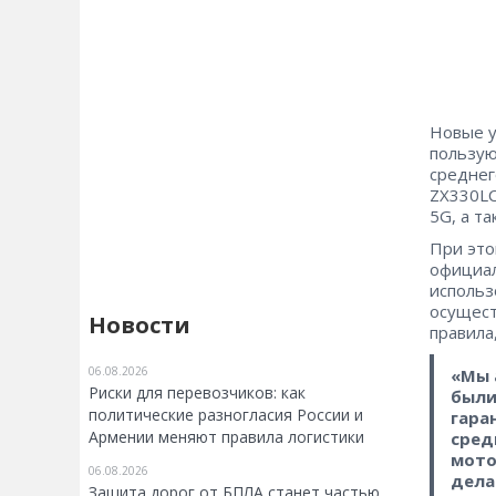
Новые у
пользую
среднег
ZX330LC
5G, а т
При это
официал
использ
осущест
Новости
правила
06.08.2026
«Мы 
Риски для перевозчиков: как
были
политические разногласия России и
гара
Армении меняют правила логистики
сред
мото
06.08.2026
дела
Защита дорог от БПЛА станет частью