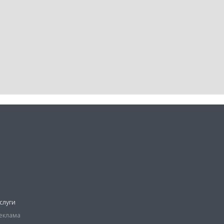
слуги
еклама