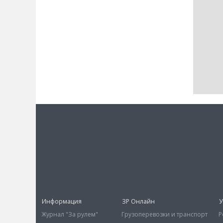
Информация
ЗР Онлайн
У
Журнал "За рулем"
Грузоперевозки и транспорт
Р