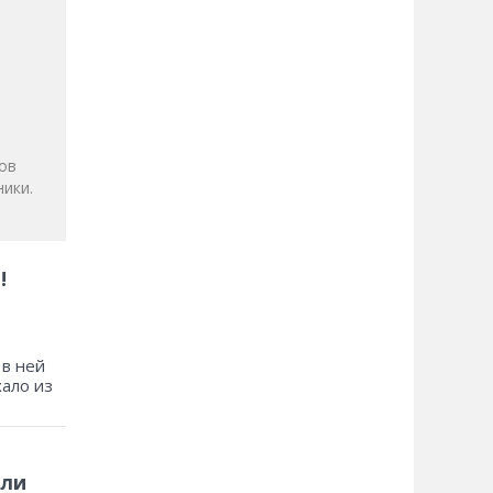
и
ов
ики.
!
 в ней
хало из
 ли