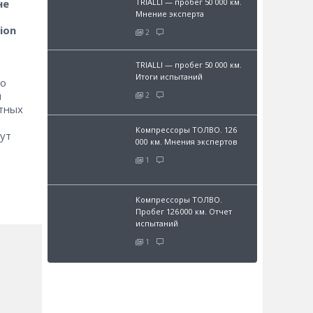
TRIALLI — пробег 50 000 км.
не
Мнение эксперта
ion
2
TRIALLI — пробег 50 000 км.
Итоги испытаний
ко
й
2
ртных
Компрессоры ТОЛВО. 126
ут
000 км. Мнения экспертов
1
Компрессоры ТОЛВО.
Пробег 126 000 км. Отчет
испытаний
1