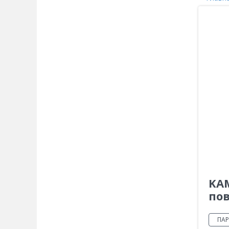
KAM
по
ПАР