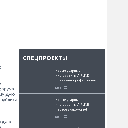
СПЕЦПРОЕКТЫ
с
Новые ударные
инструменты AIRLINE —
оценивает профессионал!
е
 форума
1
ому Дню
спублики
Новые ударные
инструменты AIRLINE —
первое знакомство!
2
ода к
о