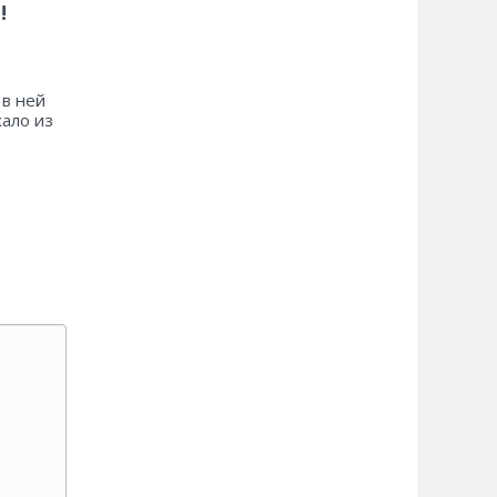
!
 в ней
хало из