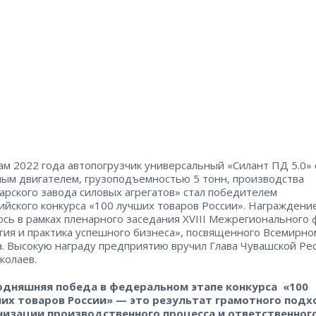
ам 2022 года автопогрузчик универсальный «Силант ПД 5.0» 
ым двигателем, грузоподъемностью 5 тонн, производства
арского завода силовых агрегатов» стал победителем
ийского конкурса «100 лучших товаров России». Награждени
ось в рамках пленарного заседания XVIII Межрегионального
гия и практика успешного бизнеса», посвященного Всемирн
а. Высокую награду предприятию вручил Глава Чувашской Ре
колаев.
одняшняя победа в федеральном этапе конкурса «100
их товаров России» — это результат грамотного подх
низации производственного процесса и ответственног