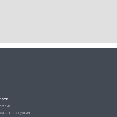
слуги
еклама
одписка на журнал