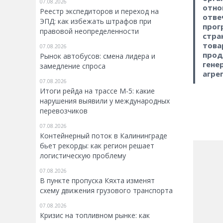
07.08.2026
отно
Реестр экспедиторов и переход на
отве
ЭПД: как избежать штрафов при
прог
правовой неопределенности
стра
това
07.08.2026
прод
Рынок автобусов: смена лидера и
гене
замедление спроса
агре
07.08.2026
Итоги рейда на трассе М-5: какие
нарушения выявили у международных
перевозчиков
07.08.2026
Контейнерный поток в Калининграде
бьет рекорды: как регион решает
логистическую проблему
07.08.2026
В пункте пропуска Кяхта изменят
схему движения грузового транспорта
07.08.2026
Кризис на топливном рынке: как