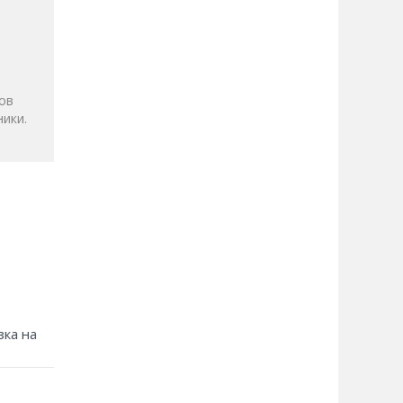
и
ов
ики.
зка на