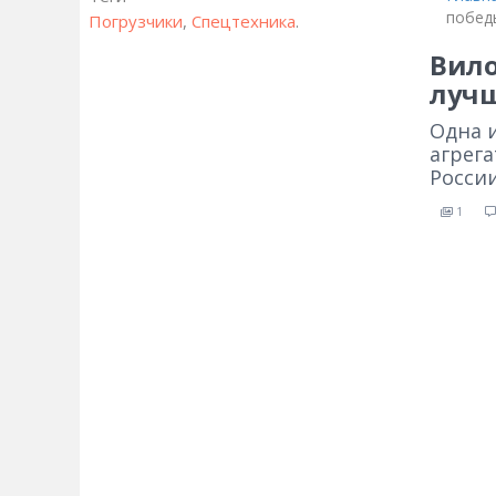
побед
Погрузчики
,
Спецтехника
.
Вило
луч
Одна 
агрега
России
1