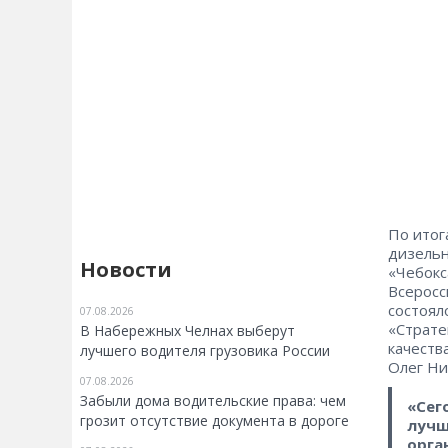
По итог
дизельн
Новости
«Чебокс
Всеросс
состоял
07.08.2026
«Страте
В Набережных Челнах выберут
качеств
лучшего водителя грузовика России
Олег Ни
07.08.2026
Забыли дома водительские права: чем
«Сег
грозит отсутствие документа в дороге
лучш
орга