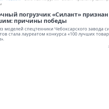
ы
чный погрузчик «Силант» признан
шим: причины победы
из моделей спецтехники Чебоксарского завода с
тов стала лауреатом конкурса «100 лучших това
».