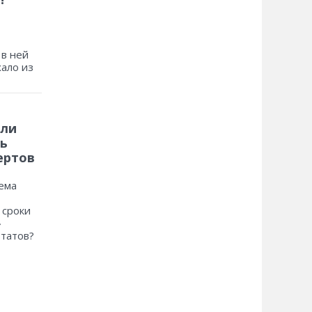
 в ней
хало из
 ли
ь
ертов
ема
 сроки
»
ьтатов?