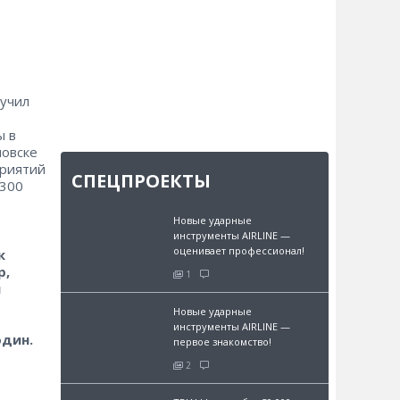
лучил
ы в
новске
приятий
СПЕЦПРОЕКТЫ
 300
Новые ударные
инструменты AIRLINE —
оценивает профессионал!
к
р,
1
и
Новые ударные
инструменты AIRLINE —
дин.
первое знакомство!
2