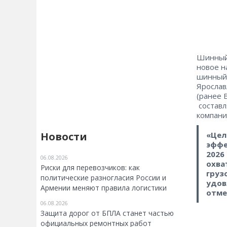
Шинный 
новое н
шинный 
Ярослав
(ранее 
составл
компани
Новости
«Цел
эффе
2026
06.08.2026
охва
Риски для перевозчиков: как
груз
политические разногласия России и
удов
Армении меняют правила логистики
отме
06.08.2026
Защита дорог от БПЛА станет частью
официальных ремонтных работ