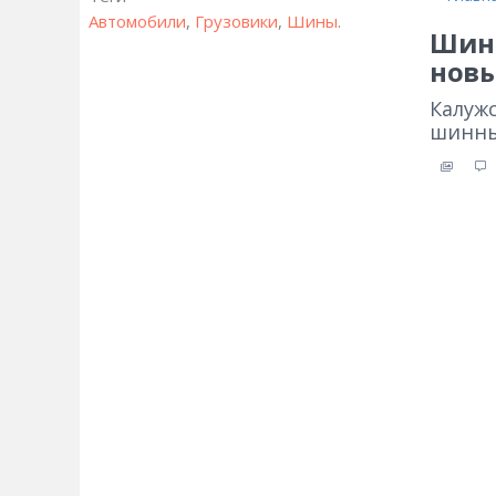
Автомобили
,
Грузовики
,
Шины
.
Шинн
новы
Калуж
шинны