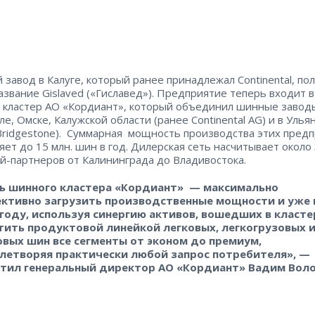
завод в Калуге, который ранее принадлежал Continental, по
азвание Gislaved («Гиславед»). Предприятие теперь входит в
кластер АО «Кордиант», который объединил шинные завод
ле, Омске, Калужской области (ранее Continental AG) и в Улья
Bridgestone). Суммарная мощность производства этих пред
яет до 15 млн. шин в год. Дилерская сеть насчитывает около
й-партнеров от Калининграда до Владивостока.
ь шинного кластера «Кордиант» — максимально
ктивно загрузить производственные мощности и уже 
 году, используя синергию активов, вошедших в класте
тить продуктовой линейкой легковых, легкогрузовых 
овых шин все сегменты от эконом до премиум,
летворяя практически любой запрос потребителя», —
тил генеральный директор АО «Кордиант» Вадим Воло