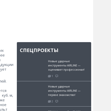
СПЕЦПРОЕКТЫ
их
лее
й
Новые ударные
одукции
инструменты AIRLINE —
рует
оценивает профессионал!
1
лей.
Новые ударные
ется
инструменты AIRLINE —
куб. м,
первое знакомство!
кже
2
жное
ульт