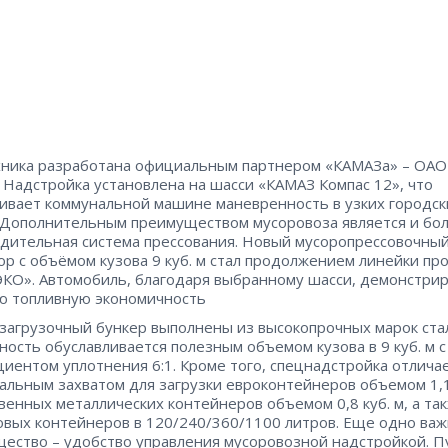
ника разработана официальным партнером «КАМАЗа» – ОАО
 Надстройка установлена на шасси «КАМАЗ Компас 12», что
ивает коммунальной машине маневренность в узких городск
 Дополнительным преимуществом мусоровоза является и бо
дительная система прессования. Новый мусоропрессовочны
ор с объёмом кузова 9 куб. м стал продолжением линейки пр
КО». Автомобиль, благодаря выбранному шасси, демонстри
ю топливную экономичность
 загрузочный бункер выполнены из высокопрочных марок ста
ность обуславливается полезным объемом кузова в 9 куб. м с
иентом уплотнения 6:1. Кроме того, спецнадстройка отлича
альным захватом для загрузки евроконтейнеров объемом 1,1 
венных металлических контейнеров объемом 0,8 куб. м, а та
овых контейнеров в 120/240/360/1100 литров. Еще одно ва
ество – удобство управления мусоровозной надстройкой. П