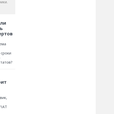
ики.
 ли
ь
ертов
ема
 сроки
»
ьтатов?
оит
вик,
FIAT
?