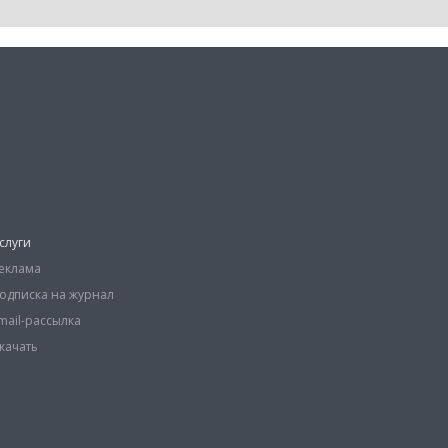
слуги
еклама
одписка на журнал
mail-рассылка
качать