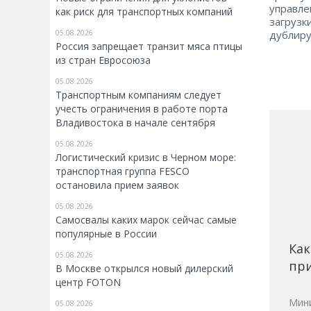
управле
как риск для транспортных компаний
загрузк
дублиру
05.08.2026
Россия запрещает транзит мяса птицы
из стран Евросоюза
05.08.2026
Транспортным компаниям следует
учесть ограничения в работе порта
Владивостока в начале сентября
05.08.2026
Логистический кризис в Черном море:
транспортная группа FESCO
остановила прием заявок
05.08.2026
Самосвалы каких марок сейчас самые
популярные в России
Как
05.08.2026
при
В Москве открылся новый дилерский
центр FOTON
Мини
05.08.2026