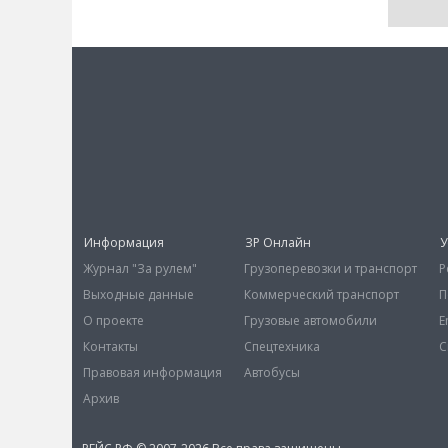
Информация
ЗР Онлайн
У
Журнал "За рулем"
Грузоперевозки и транспорт
Р
Выходные данные
Коммерческий транспорт
П
О проекте
Грузовые автомобили
E
Контакты
Спецтехника
С
Правовая информация
Автобусы
Архив