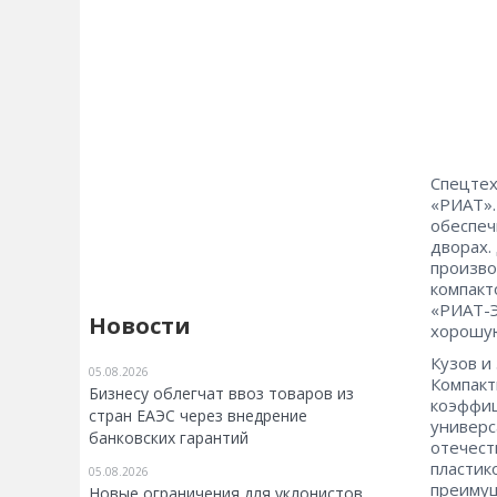
Спецтех
«РИАТ».
обеспеч
дворах.
произво
компакт
«РИАТ-Э
Новости
хорошу
Кузов и
05.08.2026
Компакт
Бизнесу облегчат ввоз товаров из
коэффиц
стран ЕАЭС через внедрение
универс
банковских гарантий
отечест
пластик
05.08.2026
преимущ
Новые ограничения для уклонистов