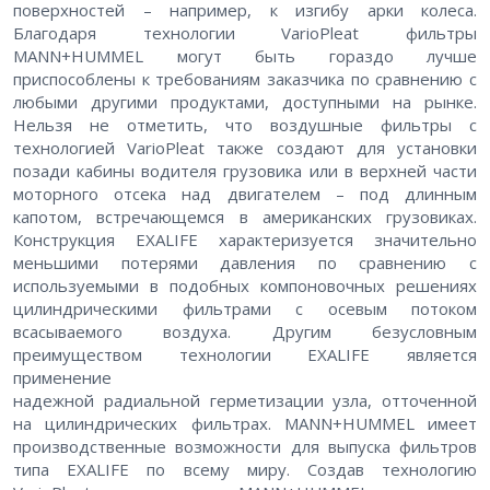
поверхностей – например, к изгибу арки колеса.
Благодаря технологии VarioPleat фильтры
MANN+HUMMEL могут быть гораздо лучше
приспособлены к требованиям заказчика по сравнению с
любыми другими продуктами, доступными на рынке.
Нельзя не отметить, что воздушные фильтры с
технологией VarioPleat также создают для установки
позади кабины водителя грузовика или в верхней части
моторного отсека над двигателем – под длинным
капотом, встречающемся в американских грузовиках.
Конструкция EXALIFE характеризуется значительно
меньшими потерями давления по сравнению с
используемыми в подобных компоновочных решениях
цилиндрическими фильтрами с осевым потоком
всасываемого воздуха. Другим безусловным
преимуществом технологии EXALIFE является
применение
надежной радиальной герметизации узла, отточенной
на цилиндрических фильтрах. MANN+HUMMEL имеет
производственные возможности для выпуска фильтров
типа EXALIFE по всему миру. Создав технологию