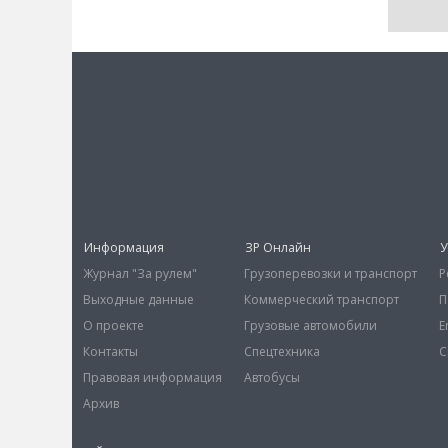
Информация
ЗР Онлайн
У
Журнал "За рулем"
Грузоперевозки и транспорт
Р
Выходные данные
Коммерческий транспорт
П
О проекте
Грузовые автомобили
E
Контакты
Спецтехника
С
Правовая информация
Автобусы
Архив