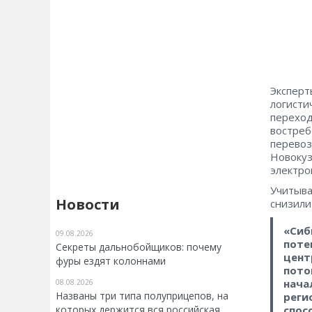
Эксперт
логисти
переход
востреб
перевоз
Новокуз
электро
Учитыва
Новости
снизили
«Сиб
09.08.2026
поте
Секреты дальнобойщиков: почему
цент
фуры ездят колоннами
пото
нача
08.08.2026
Названы три типа полуприцепов, на
реги
спос
которых держится вся российская