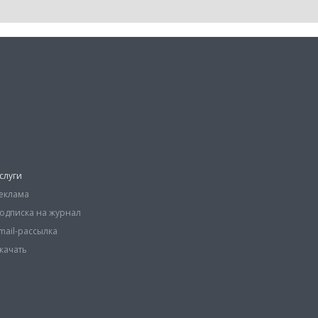
слуги
еклама
одписка на журнал
mail-рассылка
качать