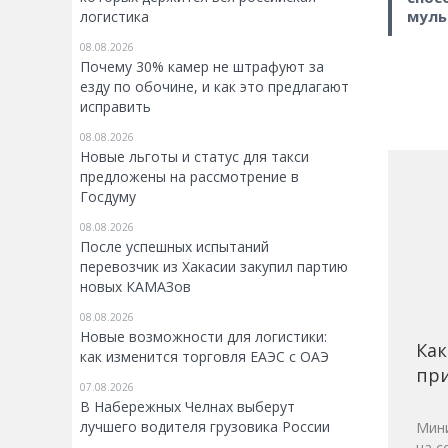
муль
логистика
08.08.2026
Почему 30% камер не штрафуют за
езду по обочине, и как это предлагают
исправить
08.08.2026
Новые льготы и статус для такси
предложены на рассмотрение в
Госдуму
08.08.2026
После успешных испытаний
перевозчик из Хакасии закупил партию
новых КАМАЗов
08.08.2026
Новые возможности для логистики:
Как
как изменится торговля ЕАЭС с ОАЭ
при
07.08.2026
В Набережных Челнах выберут
лучшего водителя грузовика России
Мини
на с