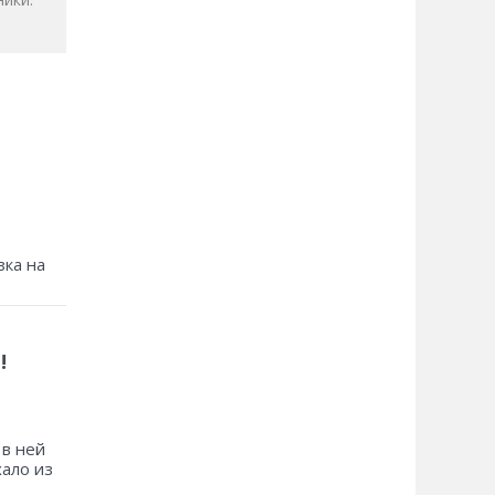
зка на
!
 в ней
хало из