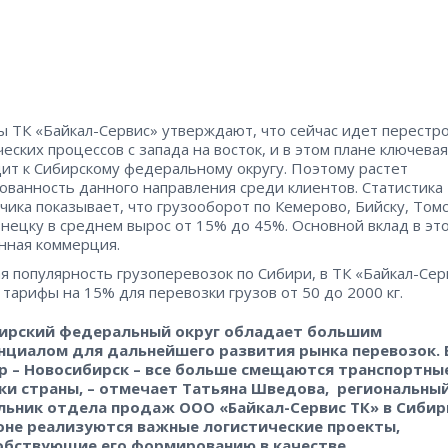
ы ТК «Байкал-Сервис» утверждают, что сейчас идет перестр
ческих процессов с запада на восток, и в этом плане ключева
ит к Сибирскому федеральному округу. Поэтому растет
ованность данного направления среди клиентов. Статистика
чика показывает, что грузооборот по Кемерово, Бийску, Томс
нецку в среднем вырос от 15% до 45%. Основной вклад в эт
нная коммерция.
я популярность грузоперевозок по Сибири, в ТК «Байкал-Сер
 тарифы на 15% для перевозки грузов от 50 до 2000 кг.
ирский федеральный округ обладает большим
нциалом для дальнейшего развития рынка перевозок. 
р – Новосибирск – все больше смещаются транспортны
ки страны, – отмечает Татьяна Шведова, региональны
льник отдела продаж ООО «Байкал-Сервис ТК» в Сибири
оне реализуются важные логистические проекты,
обствующие его формированию в качестве