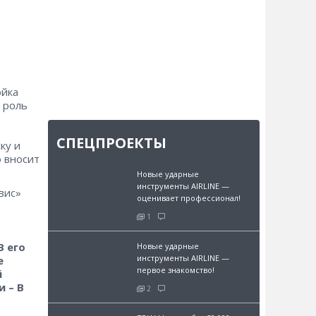
ойка
я роль
СПЕЦПРОЕКТЫ
ку и
о вносит
Новые ударные
инструменты AIRLINE —
вис»
оценивает профессионал!
1
В его
Новые ударные
инструменты AIRLINE —
е
первое знакомство!
й
 – В
2