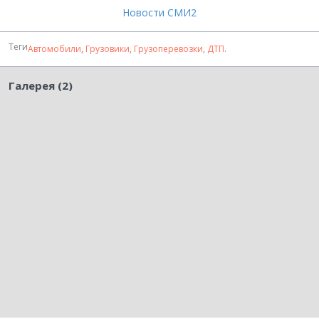
Новости СМИ2
Теги
Автомобили
,
Грузовики
,
Грузоперевозки
,
ДТП
.
Галерея (2)