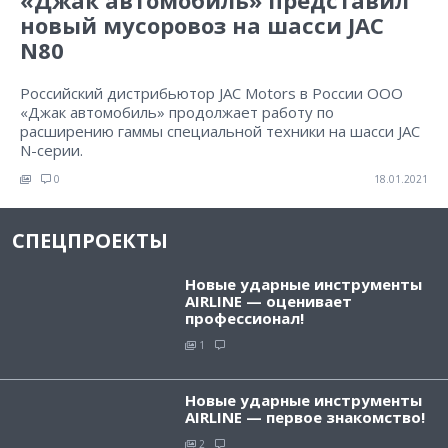
«Джак автомобиль» представил
новый мусоровоз на шасси JAC
N80
Российский дистрибьютор JAC Motors в России ООО
«Джак автомобиль» продолжает работу по
расширению гаммы специальной техники на шасси JAC
N-серии.
0
18.01.2021
СПЕЦПРОЕКТЫ
Новые ударные инструменты
AIRLINE — оценивает
профессионал!
1
Новые ударные инструменты
AIRLINE — первое знакомство!
2